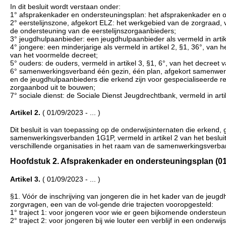
In dit besluit wordt verstaan onder:
1° afsprakenkader en ondersteuningsplan: het afsprakenkader en on
2° eerstelijnszone, afgekort ELZ: het werkgebied van de zorgraad, v
de ondersteuning van de eerstelijnszorgaanbieders;
3° jeugdhulpaanbieder: een jeugdhulpaanbieder als vermeld in artike
4° jongere: een minderjarige als vermeld in artikel 2, §1, 36°, van 
van het voormelde decreet;
5° ouders: de ouders, vermeld in artikel 3, §1, 6°, van het decreet 
6° samenwerkingsverband één gezin, één plan, afgekort samenwer
en de jeugdhulpaanbieders die erkend zijn voor gespecialiseerde re
zorgaanbod uit te bouwen;
7° sociale dienst: de Sociale Dienst Jeugdrechtbank, vermeld in arti
Artikel 2.
( 01/09/2023 - ... )
Dit besluit is van toepassing op de onderwijsinternaten die erkend,
samenwerkingsverbanden 1G1P, vermeld in artikel 2 van het beslu
verschillende organisaties in het raam van de samenwerkingsverban-
Hoofdstuk 2. Afsprakenkader en ondersteuningsplan (01/0
Artikel 3.
( 01/09/2023 - ... )
§1. Vóór de inschrijving van jongeren die in het kader van de jeug
zorgvragen, een van de vol-gende drie trajecten vooropgesteld:
1° traject 1: voor jongeren voor wie er geen bijkomende ondersteunin
2° traject 2: voor jongeren bij wie louter een verblijf in een onder