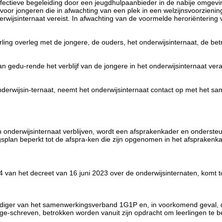
fectieve begeleiding door een jeugdhulpaanbieder in de nabije omgevi
 of voor jongeren die in afwachting van een plek in een welzijnsvoorzienin
erwijsinternaat vereist. In afwachting van de voormelde heroriëntering
derling overleg met de jongere, de ouders, het onderwijsinternaat, de
 kan gedu-rende het verblijf van de jongere in het onderwijsinternaat 
 onderwijsin-ternaat, neemt het onderwijsinternaat contact op met het
n onderwijsinternaat verblijven, wordt een afsprakenkader en ondersteun
ngsplan beperkt tot de afspra-ken die zijn opgenomen in het afsprakenka
 van het decreet van 16 juni 2023 over de onderwijsinternaten, komt to
diger van het samenwerkingsverband 1G1P en, in voorkomend geval, de
inge-schreven, betrokken worden vanuit zijn opdracht om leerlingen te 