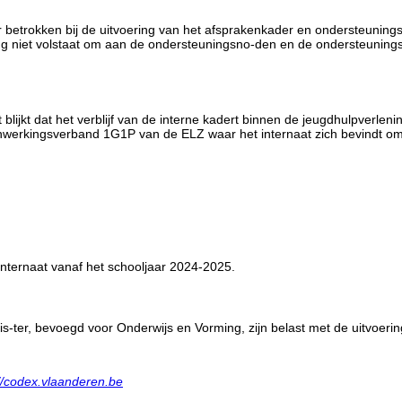
er betrokken bij de uitvoering van het afsprakenkader en ondersteuning
ng niet volstaat om aan de ondersteuningsno-den en de ondersteunings
 blijkt dat het verblijf van de interne kadert binnen de jeugdhulpverle
menwerkingsverband 1G1P van de ELZ waar het internaat zich bevindt o
sinternaat vanaf het schooljaar 2024-2025.
ter, bevoegd voor Onderwijs en Vorming, zijn belast met de uitvoering 
://codex.vlaanderen.be