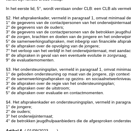
In het eerste lid, 5°, wordt verstaan onder CLB: een CLB als vermeld
§2. Het afsprakenkader, vermeld in paragraaf 1, omvat minimaal 
1° de gegevens van de contactpersonen van het onderwijsinternaat
2° de gegevens van de ouders;
3° de gegevens van de contactpersonen van de betrokken jeugdhul
4° de zorgen, krachten en doelen van de jongere en het onderwijsin
5° de samenwerkingsafspraken, met inbegrip van financiële afspra
6° de afspraken over de opvolging van de jongere;
7° het verloop van het verblijf in het onderwijsinternaat, met aand
8° de afspraken in geval van een eventuele evolutie in zorgvraag;
9° de evaluatiemomenten.
§3. Het ondersteuningsplan, vermeld in paragraaf 1, omvat minima
1° de geboden ondersteuning op maat van de jongere, zijn context o
2° de samenwerkingsafspraken op gezins- en sociaalnetwerkniveau
3° de afspraken over de regie van het ondersteuningsplan;
4° de afspraken over de uitstroom;
5° de afspraken over evaluatie en contactmomenten.
§4. Het afsprakenkader en ondersteuningsplan, vermeld in paragra
1° de jongere;
2° de ouders;
3° het onderwijsinternaat;
4° de betrokken jeugdhulpaanbieders die de afgesproken ondersteun
Artikel 6.
( 01/09/2023 - ... )