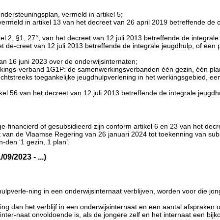
dersteuningsplan, vermeld in artikel 5;
ermeld in artikel 13 van het decreet van 26 april 2019 betreffende de 
l 2, §1, 27°, van het decreet van 12 juli 2013 betreffende de integrale
het de-creet van 12 juli 2013 betreffende de integrale jeugdhulp, of een
van 16 juni 2023 over de onderwijsinternaten;
kings-verband 1G1P: de samenwerkingsverbanden één gezin, één plan
chtstreeks toegankelijke jeugdhulpverlening in het werkingsgebied, ee
kel 56 van het decreet van 12 juli 2013 betreffende de integrale jeugdh
 ge-financierd of gesubsidieerd zijn conform artikel 6 en 23 van het dec
it van de Vlaamse Regering van 26 januari 2024 tot toekenning van s
den ‘1 gezin, 1 plan’.
9/2023 - ...)
dhulpverle-ning in een onderwijsinternaat verblijven, worden voor die
g dan het verblijf in een onderwijsinternaat en een aantal afspraken ove
wijsinter-naat onvoldoende is, als de jongere zelf en het internaat een