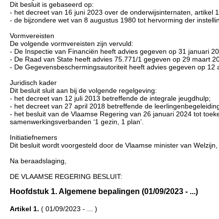
Dit besluit is gebaseerd op:
- het decreet van 16 juni 2023 over de onderwijsinternaten, artikel 
- de bijzondere wet van 8 augustus 1980 tot hervorming der instellin
Vormvereisten
De volgende vormvereisten zijn vervuld:
- De Inspectie van Financiën heeft advies gegeven op 31 januari 2
- De Raad van State heeft advies 75.771/1 gegeven op 29 maart 2024
- De Gegevensbeschermingsautoriteit heeft advies gegeven op 12 a
Juridisch kader
Dit besluit sluit aan bij de volgende regelgeving:
- het decreet van 12 juli 2013 betreffende de integrale jeugdhulp;
- het decreet van 27 april 2018 betreffende de leerlingenbegeleidin
- het besluit van de Vlaamse Regering van 26 januari 2024 tot toe
samenwerkingsverbanden ‘1 gezin, 1 plan’.
Initiatiefnemers
Dit besluit wordt voorgesteld door de Vlaamse minister van Welzij
Na beraadslaging,
DE VLAAMSE REGERING BESLUIT:
Hoofdstuk 1. Algemene bepalingen (01/09/2023 - ...)
Artikel 1.
( 01/09/2023 - ... )