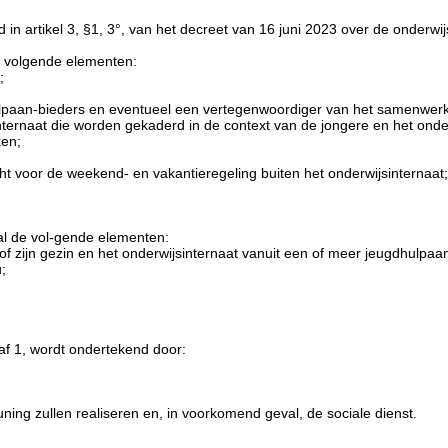
 in artikel 3, §1, 3°, van het decreet van 16 juni 2023 over de onderwij
de volgende elementen:
;
paan-bieders en eventueel een vertegenwoordiger van het samenwerki
ternaat die worden gekaderd in de context van de jongere en het onder
ken;
acht voor de weekend- en vakantieregeling buiten het onderwijsinternaat;
al de vol-gende elementen:
f zijn gezin en het onderwijsinternaat vanuit een of meer jeugdhulpaa
;
af 1, wordt ondertekend door:
ing zullen realiseren en, in voorkomend geval, de sociale dienst.