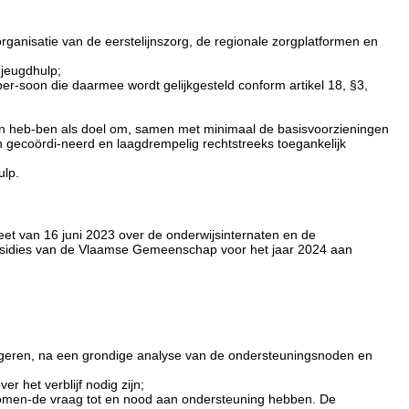
organisatie van de eerstelijnszorg, de regionale zorgplatformen en
 jeugdhulp;
 per-soon die daarmee wordt gelijkgesteld conform artikel 18, §3,
 heb-ben als doel om, samen met minimaal de basisvoorzieningen
n gecoördi-neerd en laagdrempelig rechtstreeks toegankelijk
ulp.
reet van 16 juni 2023 over de onderwijsinternaten en de
ubsidies van de Vlaamse Gemeenschap voor het jaar 2024 aan
 jongeren, na een grondige analyse van de ondersteuningsnoden en
r het verblijf nodig zijn;
 bijkomen-de vraag tot en nood aan ondersteuning hebben. De