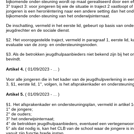
bijkomende onder-steuning wordt op maat gerealiseerd door een ef
3° traject 3: voor jongeren bij wie de situatie in traject 2 vastloopt
jongeren is een heroriëntering naar een andere setting dan het ond
bijkomende onder-steuning van het onderwijsinternaat.
De inschatting, vermeld in het eerste lid, gebeurt op basis van on
jeugdrechter en de sociale dienst.
§2. Het vooropgestelde traject, vermeld in paragraaf 1, eerste lid,
evaluatie van de zorg- en ondersteuningsnoden.
§3. Als de betrokken jeugdhulpaanbieders niet bekend zijn bij het
bevindt.
Artikel 4.
( 01/09/2023 - ... )
Voor alle jongeren die in het kader van de jeugdhulpverlening in ee
3, §1, eerste lid, 1°, volgen, is het afsprakenkader en ondersteuni
Artikel 5.
( 01/09/2023 - ... )
§1. Het afsprakenkader en ondersteuningsplan, vermeld in artikel 14
1° de jongere;
2° de ouders;
3° het onderwijsinternaat;
4° de betrokken jeugdhulpaanbieders, eventueel een vertegenwoor
5° als dat nodig is, kan het CLB van de school waar de jongere is 
vanuit zijn functie brede instap.