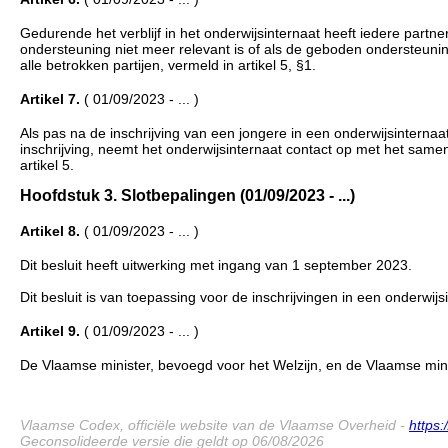
Gedurende het verblijf in het onderwijsinternaat heeft iedere partn
ondersteuning niet meer relevant is of als de geboden ondersteuni
alle betrokken partijen, vermeld in artikel 5, §1.
Artikel 7.
( 01/09/2023 - ... )
Als pas na de inschrijving van een jongere in een onderwijsinternaat
inschrijving, neemt het onderwijsinternaat contact op met het sa
artikel 5.
Hoofdstuk 3. Slotbepalingen (01/09/2023 - ...)
Artikel 8.
( 01/09/2023 - ... )
Dit besluit heeft uitwerking met ingang van 1 september 2023.
Dit besluit is van toepassing voor de inschrijvingen in een onderwij
Artikel 9.
( 01/09/2023 - ... )
De Vlaamse minister, bevoegd voor het Welzijn, en de Vlaamse minis-
Vlaamse Codex, officiële website van de Vlaamse Overheid -
https
Geconsolideerde versie die geldt op 06/08/2026