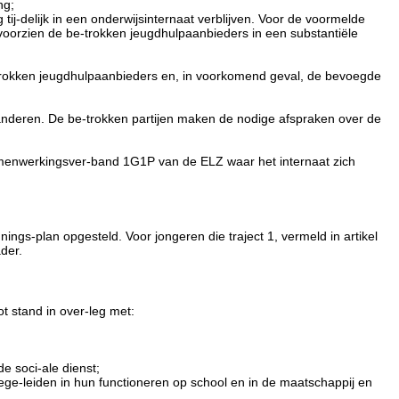
ng;
g tij-delijk in een onderwijsinternaat verblijven. Voor de voormelde
 voorzien de be-trokken jeugdhulpaanbieders in een substantiële
 betrokken jeugdhulpaanbieders en, in voorkomend geval, de bevoegde
veranderen. De be-trokken partijen maken de nodige afspraken over de
 samenwerkingsver-band 1G1P van de ELZ waar het internaat zich
ings-plan opgesteld. Voor jongeren die traject 1, vermeld in artikel
der.
t stand in over-leg met:
 soci-ale dienst;
bege-leiden in hun functioneren op school en in de maatschappij en