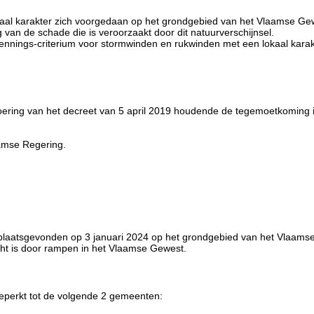
aal karakter zich voorgedaan op het grondgebied van het Vlaamse Ge
n de schade die is veroorzaakt door dit natuurverschijnsel.
erkennings-criterium voor stormwinden en rukwinden met een lokaal kar
voering van het decreet van 5 april 2019 houdende de tegemoetkoming 
laamse Regering.
plaatsgevonden op 3 januari 2024 op het grondgebied van het Vlaams
ht is door rampen in het Vlaamse Gewest.
beperkt tot de volgende 2 gemeenten: