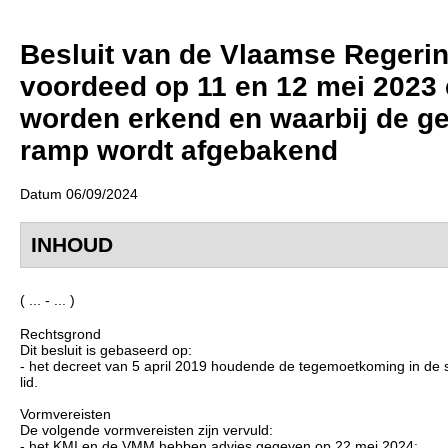
Besluit van de Vlaamse Regerin
voordeed op 11 en 12 mei 2023
worden erkend en waarbij de ge
ramp wordt afgebakend
Datum 06/09/2024
INHOUD
( ... - ... )
Rechtsgrond
Dit besluit is gebaseerd op:
- het decreet van 5 april 2019 houdende de tegemoetkoming in de s
lid.
Vormvereisten
De volgende vormvereisten zijn vervuld:
- het KMI en de VMM hebben advies gegeven op 22 mei 2024;