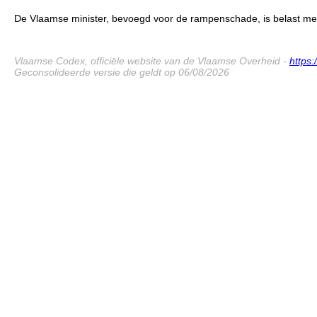
De Vlaamse minister, bevoegd voor de rampenschade, is belast met d
Vlaamse Codex, officiële website van de Vlaamse Overheid -
https
Geconsolideerde versie die geldt op 06/08/2026