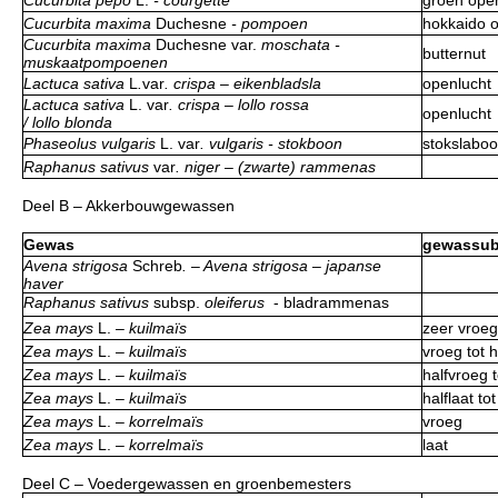
Cucurbita maxima
Duchesne
- pompoen
hokkaido o
Cucurbita maxima
Duchesne
var.
moschata -
butternut
muskaatpompoenen
Lactuca sativa
L
.
var
. crispa – eikenbladsla
openlucht
Lactuca sativa
L.
var
. crispa – lollo rossa
openlucht
/ lollo blonda
Phaseolus vulgaris
L.
var
. vulgaris - stokboon
stokslaboo
Raphanus sativus
var
. niger – (zwarte) rammenas
Deel B – Akkerbouwgewassen
Gewas
gewassub
Avena strigosa
Schreb
. – Avena strigosa – japanse
haver
Raphanus sativus
subsp.
oleiferus
- bladrammenas
Zea mays
L.
– kuilmaïs
zeer vroeg
Zea mays
L.
– kuilmaïs
vroeg tot 
Zea mays
L.
– kuilmaïs
halfvroeg t
Zea mays
L.
– kuilmaïs
halflaat to
Zea mays
L.
– korrelmaïs
vroeg
Zea mays
L.
– korrelmaïs
laat
Deel C – Voedergewassen en groenbemesters