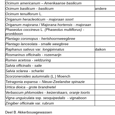
Ocimum americanum – Amerikaanse basilicum
Ocimum basilicum - basilicum
andere
Ocimum tenuiflorum
L.
Origanum heracleoticum - majoraan soort
Origanum majorana / Majorana hortensis - majoraan
Phaseolus coccineus
L.
(Phaseolus multiflorus) -
pronkboon
Plantago coronopus - hertshoornweegbree
Plantago lanceolata - smalle weegbree
Raphanus sativus
var
. longipinnatus
daikon
Rosmarinus officinalis - rozemarijn
Rumex acetosa - veldzuring
Salvia officinalis - salie
Salvia sclarea - scharlei
Scorzoneroides autumnalis
(L.) Moench
Tetragonia expansa – Nieuw-Zeelandse spinazie
Urtica dioica - grote brandnetel
Verbascum phlomoides - keizerskaars, oranje toorts
Vigna unguiculata
ssp
. sesquipedalis - vignaboon
Zingiber officinale
var.
rubrum
Deel B. Akkerbouwgewassen