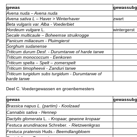
gewas
gewassubg
Avena nuda – Avena nuda
Avena sativa L –
Haver > Winterhaver
zwart
Beta vulgaris var. Alba - Voederbiet
Hordeum vulgare
L.
wintergerst
Secale multicaule – Boheemse struikrogge
Panicum miliaceum - Pluimgierst
Sorghum sudanense
Triticum durum Desf. - Durumtarwe of harde tarwe
Triticum monococcum - Eenkoren
Triticum spelta – Spelt – zomerspelt
Triticum timopheevii - Zanduri tarwe
Triticum turgidum subs turgidum - Durumtarwe of
harde tarwe
Deel C. Voedergewassen en groenbemesters
gewas
gewassubg
Brassica napus L. (partim) - Koolzaad
Cannabis sativa - Hennep
Dactylis glomerata
L.
- Kropaar, gewone kropaar
Festuca arundinacea
Schreber
. - Rietzwenkgras
Festuca pratensis
Huds.-
Beemdlangbloem