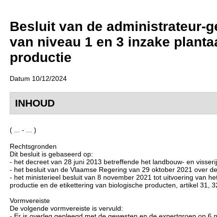
Besluit van de administrateur-ge
van niveau 1 en 3 inzake plantaa
productie
Datum 10/12/2024
INHOUD
( ... - ... )
Rechtsgronden
Dit besluit is gebaseerd op:
- het decreet van 28 juni 2013 betreffende het landbouw- en visserijbe
- het besluit van de Vlaamse Regering van 29 oktober 2021 over de b
- het ministerieel besluit van 8 november 2021 tot uitvoering van 
productie en de etikettering van biologische producten, artikel 31, 3
Vormvereiste
De volgende vormvereiste is vervuld:
- Er is overleg gepleegd met de gewesten en de expertgroep op 6