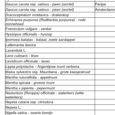
Daucus carota
ssp
. sativus - peen (wortel)
Parijse
Daucus carota
ssp
. sativus - peen (wortel)
Amsterdams
Dracocephalum moldavica - drakenkop
Echinacea purpurea (Rudbeckia purpurea) - rode
zonnehoed
Foeniculum vulgare - venkel
Hyssopus officinalis - hyssop
Ipomoea batatas - bataat, zoete aardappel
Lallemantia iberica
Lavandula
L.
Lens culinaris - linze
Levisticum officinale - lavas
Lippia polystacha
– Argentijnse munt verbena
Malva sylvestris
ssp
. Mauritiana - grote kaasjeskruid
Mentha rotundifolia - appelmunt
Mentha spicata - groene munt
Mentha x piperita - pepermunt
Nasturtium (Rorippa) officinale - waterkers (witte
waterkers)
Nepeta cataria
ssp
. citriodora
Nepeta
L.
Nigella sativa - zwarte komijn