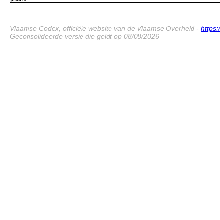
Vlaamse Codex, officiële website van de Vlaamse Overheid -
https
Geconsolideerde versie die geldt op 08/08/2026