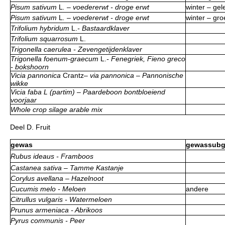
Pisum sativum
L
. – voedererwt - droge erwt
winter – gel
Pisum sativum
L
. – voedererwt - droge erwt
winter – gro
Trifolium hybridum
L.
- Bastaardklaver
Trifolium squarrosum
L.
Trigonella caerulea - Zevengetijdenklaver
Trigonella foenum-graecum
L.
- Fenegriek, Fieno greco
- bokshoorn
Vicia pannonica
Crantz
– via pannonica – Pannonische
wikke
Vicia faba L (partim) – Paardeboon bontbloeiend
voorjaar
Whole crop silage arable mix
Deel D. Fruit
gewas
gewassubg
Rubus ideaus - Framboos
Castanea sativa – Tamme Kastanje
Corylus avellana – Hazelnoot
Cucumis melo - Meloen
andere
Citrullus vulgaris - Watermeloen
Prunus armeniaca - Abrikoos
Pyrus communis - Peer