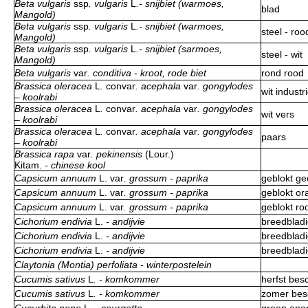
Beta vulgaris
ssp
. vulgaris
L
.- snijbiet (warmoes,
blad
Mangold)
Beta vulgaris
ssp
. vulgaris
L
.- snijbiet (warmoes,
steel - roo
Mangold)
Beta vulgaris
ssp
. vulgaris
L
.- snijbiet (sarmoes,
steel - wit
Mangold)
Beta vulgaris
var
. conditiva - kroot, rode biet
rond rood
Brassica oleracea
L
.
convar
. acephala
var
. gongylodes
wit industr
– koolrabi
Brassica oleracea
L
.
convar
. acephala
var
. gongylodes
wit vers
– koolrabi
Brassica oleracea
L
.
convar
. acephala
var
. gongylodes
paars
– koolrabi
Brassica rapa
var
. pekinensis
(Lour.)
Kitam.
- chinese kool
Capsicum annuum
L.
var
. grossum - paprika
geblokt ge
Capsicum annuum
L.
var
. grossum - paprika
geblokt or
Capsicum annuum
L.
var
. grossum - paprika
geblokt ro
Cichorium endivia
L.
- andijvie
breedbladi
Cichorium endivia
L.
- andijvie
breedbladi
Cichorium endivia
L.
- andijvie
breedblad
Claytonia (Montia) perfoliata - winterpostelein
Cucumis sativus
L
. - komkommer
herfst besc
Cucumis sativus
L
. - komkommer
zomer besc
Cucurbita pepo
L.
- courgette
groen open