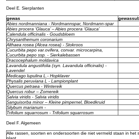
Deel E. Sierplanten
gewas
gewassu
Abies nordmanniana - Nordmannspar, Nordmann-spar
Abies procera ‘Glauca’ – Abies procera ‘Glauca’
Calendula officinalis - Goudsbloem
Chrysanthemum coronarium
Althaea rosea (Alcea rosea) - Stokroos
Cucurbita pepo var.ovifera, convar. microcarpina,
Cucurbita pepo ssp. - Sierkalebassen
Dracocephalum moldavica
Lavandula angustifolia (syn. Lavandula officinalis) -
Lavendel
Medicago lupulina L.- Hopklaver
Physalis peruviana L - Lampionplant
Quercus petraea - Wintereik
Quercus robur – Zomereik
Salvia viridis - Salvia viridis
Sanguisorba minor – Kleine pimpernel, Bloedkruid
Silybum marianum -
Trifolium squarrosum - Trifolium squarrosum
Deel F. Algemeen
Alle rassen, soorten en ondersoorten die niet vermeld staan in het
plant