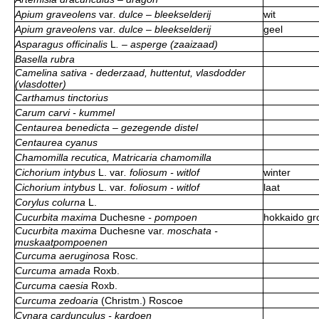
Apium graveolens
var
. dulce – bleekselderij
wit
Apium graveolens
var
. dulce – bleekselderij
geel
Asparagus officinalis
L
. – asperge (zaaizaad)
Basella rubra
Camelina sativa - dederzaad, huttentut, vlasdodder
(vlasdotter)
Carthamus tinctorius
Carum carvi - kummel
Centaurea benedicta – gezegende distel
Centaurea cyanus
Chamomilla recutica, Matricaria chamomilla
Cichorium intybus
L.
var
. foliosum - witlof
winter
Cichorium intybus
L.
var
. foliosum - witlof
laat
Corylus colurna
L.
Cucurbita maxima
Duchesne
- pompoen
hokkaido gr
Cucurbita maxima
Duchesne
var.
moschata -
muskaatpompoenen
Curcuma aeruginosa
Rosc.
Curcuma amada
Roxb.
Curcuma caesia
Roxb.
Curcuma zedoaria
(Christm.) Roscoe
Cynara cardunculus - kardoen