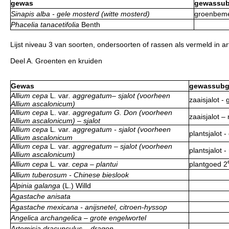
gewas
gewassub
Sinapis alba - gele mosterd (witte mosterd)
groenbeme
Phacelia tanacetifolia
Benth
Lijst niveau 3 van soorten, ondersoorten of rassen als vermeld in art
Deel A. Groenten en kruiden
Gewas
gewassubg
Allium cepa
L
.
var
. aggregatum– sjalot (voorheen
zaaisjalot - 
Allium ascalonicum)
Allium cepa
L.
var
. aggregatum G. Don (voorheen
zaaisjalot –
Allium ascalonicum) – sjalot
Allium cepa
L
.
var
. aggregatum - sjalot (voorheen
plantsjalot -
Allium ascalonicum
Allium cepa
L
.
var
. aggregatum – sjalot (voorheen
plantsjalot -
Allium ascalonicum)
Allium cepa
L
.
var.
cepa – plantui
plantgoed 2
Allium tuberosum - Chinese bieslook
Alpinia galanga
(L.) Willd
Agastache anisata
Agastache mexicana - anijsnetel, citroen-hyssop
Angelica archangelica – grote engelwortel
Artemisia dracunculus – dragon