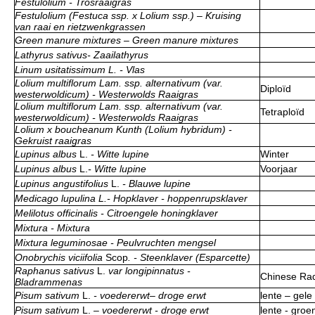
Festulolium - Trosraaigras
Festulolium (Festuca ssp. x Lolium ssp.) – Kruising
van raai en rietzwenkgrassen
Green manure mixtures – Green manure mixtures
Lathyrus sativus- Zaailathyrus
Linum usitatissimum L. - Vlas
Lolium multiflorum Lam. ssp. alternativum (var.
Diploïd
westerwoldicum) - Westerwolds Raaigras
Lolium multiflorum Lam. ssp. alternativum (var.
Tetraploïd
westerwoldicum) - Westerwolds Raaigras
Lolium x boucheanum Kunth (Lolium hybridum) -
Gekruist raaigras
Lupinus albus
L.
- Witte lupine
Winter
Lupinus albus
L.
- Witte lupine
Voorjaar
Lupinus angustifolius
L.
- Blauwe lupine
Medicago lupulina L.- Hopklaver - hoppenrupsklaver
Melilotus officinalis - Citroengele honingklaver
Mixtura - Mixtura
Mixtura leguminosae - Peulvruchten mengsel
Onobrychis viciifolia
Scop
. - Steenklaver (Esparcette)
Raphanus sativus
L.
var longipinnatus -
Chinese Rad
Bladrammenas
Pisum sativum
L.
- voedererwt– droge erwt
lente – gele
Pisum sativum
L.
– voedererwt - droge erwt
lente - groe