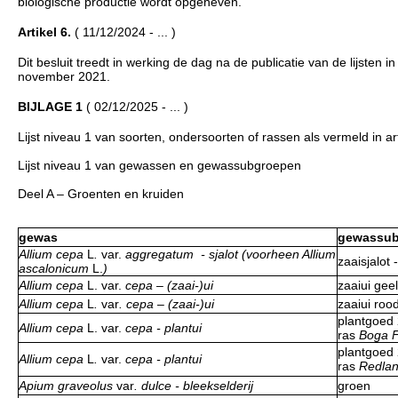
biologische productie wordt opgeheven.
Artikel 6.
( 11/12/2024 - ... )
Dit besluit treedt in werking de dag na de publicatie van de lijsten i
november 2021.
BIJLAGE 1
( 02/12/2025 - ... )
Lijst niveau 1 van soorten, ondersoorten of rassen als vermeld in art
Lijst niveau 1 van gewassen en gewassubgroepen
Deel A – Groenten en kruiden
gewas
gewassub
Allium cepa
L
.
var.
aggregatum - sjalot (voorheen Allium
zaaisjalot 
ascalonicum
L.
)
Allium cepa
L. var.
cepa – (zaai-)ui
zaaiui geel
Allium cepa
L
.
var
. cepa
–
(zaai-)ui
zaaiui roo
plantgoed
Allium cepa
L. var.
cepa - plantui
ras
Boga 
plantgoed
Allium cepa
L
.
var.
cepa - plantui
ras
Redlan
Apium graveolus
var
. dulce - bleekselderij
groen