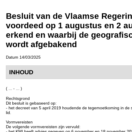
Besluit van de Vlaamse Regerin
voordeed op 1 augustus en 2 a
erkend en waarbij de geografis
wordt afgebakend
Datum 14/03/2025
INHOUD
( ... - ... )
Rechtsgrond
Dit besluit is gebaseerd op:
- het decreet van 5 april 2019 houdende de tegemoetkoming in de s
lid.
Vormvereisten
De volgende vormvereisten zijn vervuld:
- het KMI heeft advies gegeven op 6 november en 18 november 2