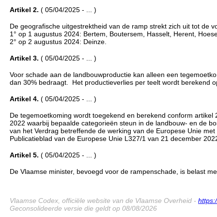
Artikel 2.
( 05/04/2025 - ... )
De geografische uitgestrektheid van de ramp strekt zich uit tot de
1° op 1 augustus 2024: Bertem, Boutersem, Hasselt, Herent, Hoesel
2° op 2 augustus 2024: Deinze.
Artikel 3.
( 05/04/2025 - ... )
Voor schade aan de landbouwproductie kan alleen een tegemoetkomi
dan 30% bedraagt. Het productieverlies per teelt wordt berekend op
Artikel 4.
( 05/04/2025 - ... )
De tegemoetkoming wordt toegekend en berekend conform artikel 
2022 waarbij bepaalde categorieën steun in de landbouw- en de bo
van het Verdrag betreffende de werking van de Europese Unie met d
Publicatieblad van de Europese Unie L327/1 van 21 december 202
Artikel 5.
( 05/04/2025 - ... )
De Vlaamse minister, bevoegd voor de rampenschade, is belast met d
Vlaamse Codex, officiële website van de Vlaamse Overheid -
https
Geconsolideerde versie die geldt op 08/08/2026