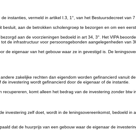
r de instanties, vermeld in artikel I.3, 1°, van het Bestuursdecreet va
dit besluit, aan de betrokken scholengroep te bezorgen en om een eer
VIPA bezorgd aan de voorzieningen bedoeld in art 34, 3°. Het VIPA beoo
ng tot de infrastructuur voor persoonsgebonden aangelegenheden van 30
oor de eigenaar van het gebouw waar ze in gevestigd is. De leningsove
ndere zakelijke rechten dan eigendom worden gefinancierd vanuit de DA
de investering wordt gefinancierd door de eigenaar of de instantie.
an recupereren, komt alleen het bedrag van de investering zonder btw 
e investering zelf doet, wordt in de leningsovereenkomst, bedoeld in ar
 bepaald dat de huurprijs van een gebouw waar de eigenaar de invester