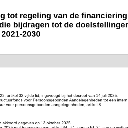
g tot regeling van de financieri
die bijdragen tot de doelstellinge
 2021-2030
artikel 32 vijfde lid, ingevoegd bij het decreet van 14 juli 2025.
tructuurfonds voor Persoonsgebonden Aangelegenheden tot een intern v
uctuur voor persoonsgebonden aangelegenheden, artikel 8.
ijn akkoord gegeven op 13 oktober 2025.
2025 met toepassing van artikel 84, § 1, eerste lid, 2°, van de wette