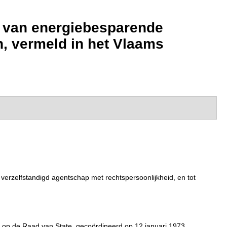
ng van energiebesparende
n, vermeld in het Vlaams
erzelfstandigd agentschap met rechtspersoonlijkheid, en tot
n op de Raad van State, gecoördineerd op 12 januari 1973.