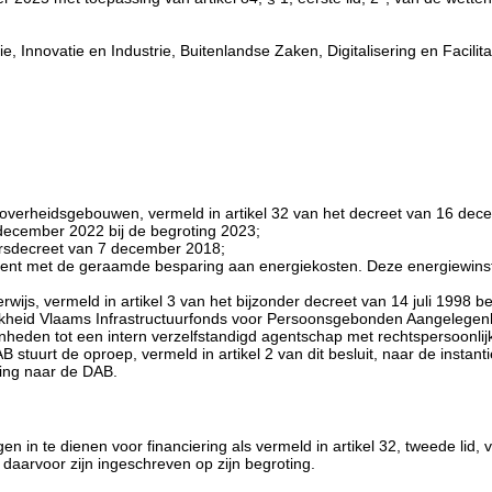
, Innovatie en Industrie, Buitenlandse Zaken, Digitalisering en Facili
verheidsgebouwen, vermeld in artikel 32 van het decreet van 16 dec
ecember 2022 bij de begroting 2023;
stuursdecreet van 7 december 2018;
rdient met de geraamde besparing aan energiekosten. Deze energiewinst 
s, vermeld in artikel 3 van het bijzonder decreet van 14 juli 1998 
ijkheid Vlaams Infrastructuurfonds voor Persoonsgebonden Aangelegenh
den tot een intern verzelfstandigd agentschap met rechtspersoonlijkhe
urt de oproep, vermeld in artikel 2 van dit besluit, naar de instanties
ring naar de DAB.
 in te dienen voor financiering als vermeld in artikel 32, tweede lid
daarvoor zijn ingeschreven op zijn begroting.