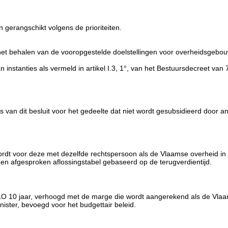
n gerangschikt volgens de prioriteiten.
n het behalen van de vooropgestelde doelstellingen voor overheidsge
instanties als vermeld in artikel I.3, 1°, van het Bestuursdecreet va
s van dit besluit voor het gedeelte dat niet wordt gesubsidieerd door 
s wordt voor deze met dezelfde rechtspersoon als de Vlaamse overheid
en afgesproken aflossingstabel gebaseerd op de terugverdientijd.
O 10 jaar, verhoogd met de marge die wordt aangerekend als de Vlaam
ter, bevoegd voor het budgettair beleid.