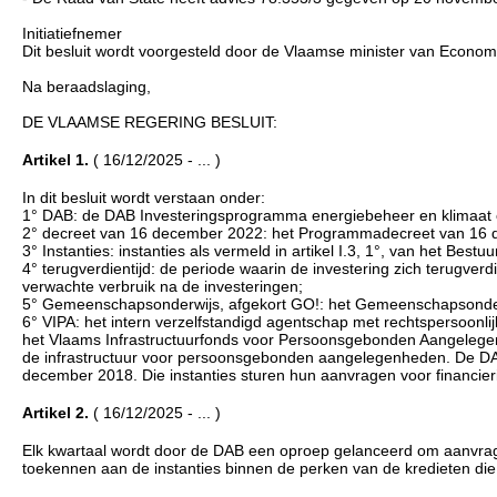
Initiatiefnemer
Dit besluit wordt voorgesteld door de Vlaamse minister van Economie
Na beraadslaging,
DE VLAAMSE REGERING BESLUIT:
Artikel 1.
( 16/12/2025 - ... )
In dit besluit wordt verstaan onder:
1° DAB: de DAB Investeringsprogramma energiebeheer en klimaat o
2° decreet van 16 december 2022: het Programmadecreet van 16 d
3° Instanties: instanties als vermeld in artikel I.3, 1°, van het Be
4° terugverdientijd: de periode waarin de investering zich terugve
verwachte verbruik na de investeringen;
5° Gemeenschapsonderwijs, afgekort GO!: het Gemeenschapsonderwij
6° VIPA: het intern verzelfstandigd agentschap met rechtspersoonl
het Vlaams Infrastructuurfonds voor Persoonsgebonden Aangelegenhe
de infrastructuur voor persoonsgebonden aangelegenheden. De DAB stu
december 2018. Die instanties sturen hun aanvragen voor financie
Artikel 2.
( 16/12/2025 - ... )
Elk kwartaal wordt door de DAB een oproep gelanceerd om aanvragen
toekennen aan de instanties binnen de perken van de kredieten die 