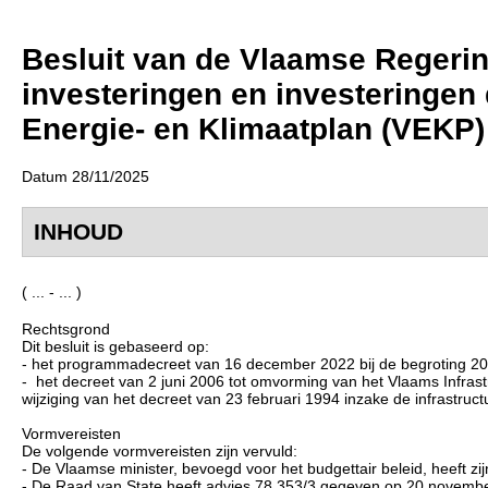
Besluit van de Vlaamse Regerin
investeringen en investeringen 
Energie- en Klimaatplan (VEKP)
Datum 28/11/2025
INHOUD
( ... - ... )
Rechtsgrond
Dit besluit is gebaseerd op:
- het programmadecreet van 16 december 2022 bij de begroting 2023, 
- het decreet van 2 juni 2006 tot omvorming van het Vlaams Infras
wijziging van het decreet van 23 februari 1994 inzake de infrastr
Vormvereisten
De volgende vormvereisten zijn vervuld:
- De Vlaamse minister, bevoegd voor het budgettair beleid, heeft z
- De Raad van State heeft advies 78.353/3 gegeven op 20 november 