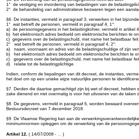
1° de vestiging en invordering van belastingen van de belastingplicht
2° de behandeling van administratieve bezwaren tegen een aanslag, 
§6. De instanties, vermeld in paragraaf 3, verwerken in het bijzo
1° wat betreft de personen, vermeld in paragraaf 4, 1°:
a) de persoonsgegevens in het belastingkohier, vermeld in artikel 4,
b) het elektronisch adres bedoeld om elektronische berichten te ontv
c) gegevens over de belastingschuld, met name het belastbaar feit e
2° wat betreft de personen, vermeld in paragraaf 4, 2°:
a) naam, voornaam en adres van de belastingschuldige of zijn ve
b) het elektronisch adres bedoeld om elektronische berichten te ont
c) gegevens over de belastingschuld, met name het belastbaar feit 
d) relatie tot de belastingplichtige.
Indien, conform de bepalingen van dit decreet, de instanties, verm
het doel om op een unieke wijze natuurlijke personen te identificere
§7. Derden die daartoe gemachtigd zijn bij wet of decreet, hebben 
zake dienend en niet overmatig is voor het uitvoeren van de taken d
§8. De gegevens, vermeld in paragraaf 6, worden bewaard overeenko
Bestuursdecreet van 7 december 2018.
§9. De Vlaamse Regering kan aan de verwerkingsverantwoordelijken
minimumnormen opleggen om de verwerking van de persoonsgegevens,
Artikel 12.
( 14/07/2008 - ... )