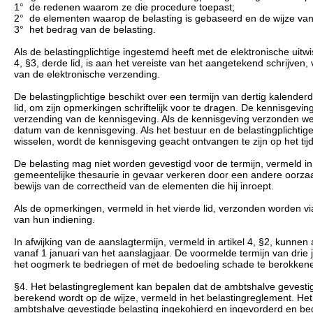
1° de redenen waarom ze die procedure toepast;
2° de elementen waarop de belasting is gebaseerd en de wijze van
3° het bedrag van de belasting.
Als de belastingplichtige ingestemd heeft met de elektronische uitwis
4, §3, derde lid, is aan het vereiste van het aangetekend schrijven,
van de elektronische verzending.
De belastingplichtige beschikt over een termijn van dertig kalend
lid, om zijn opmerkingen schriftelijk voor te dragen. De kennisgev
verzending van de kennisgeving. Als de kennisgeving verzonden wer
datum van de kennisgeving. Als het bestuur en de belastingplichtige
wisselen, wordt de kennisgeving geacht ontvangen te zijn op het tijd
De belasting mag niet worden gevestigd voor de termijn, vermeld in h
gemeentelijke thesaurie in gevaar verkeren door een andere oorzaak
bewijs van de correctheid van de elementen die hij inroept.
Als de opmerkingen, vermeld in het vierde lid, verzonden worden v
van hun indiening.
In afwijking van de aanslagtermijn, vermeld in artikel 4, §2, kunne
vanaf 1 januari van het aanslagjaar. De voormelde termijn van drie 
het oogmerk te bedriegen of met de bedoeling schade te berokken
§4. Het belastingreglement kan bepalen dat de ambtshalve gevesti
berekend wordt op de wijze, vermeld in het belastingreglement. He
ambtshalve gevestigde belasting ingekohierd en ingevorderd en be