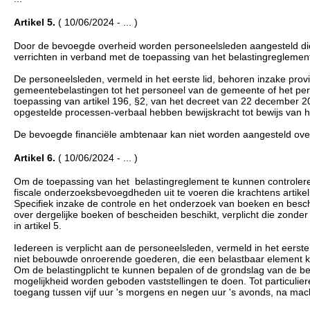
Artikel 5.
( 10/06/2024 - ... )
Door de bevoegde overheid worden personeelsleden aangesteld die b
verrichten in verband met de toepassing van het belastingreglement
De personeelsleden, vermeld in het eerste lid, behoren inzake provi
gemeentebelastingen tot het personeel van de gemeente of het per
toepassing van artikel 196, §2, van het decreet van 22 december 2
opgestelde processen-verbaal hebben bewijskracht tot bewijs van h
De bevoegde financiële ambtenaar kan niet worden aangesteld over
Artikel 6.
( 10/06/2024 - ... )
Om de toepassing van het belastingreglement te kunnen controleren
fiscale onderzoeksbevoegdheden uit te voeren die krachtens artike
Specifiek inzake de controle en het onderzoek van boeken en beschei
over dergelijke boeken of bescheiden beschikt, verplicht die zonde
in artikel 5.
Iedereen is verplicht aan de personeelsleden, vermeld in het eerste 
niet bebouwde onroerende goederen, die een belastbaar element ku
Om de belastingplicht te kunnen bepalen of de grondslag van de b
mogelijkheid worden geboden vaststellingen te doen. Tot particuli
toegang tussen vijf uur 's morgens en negen uur 's avonds, na machti