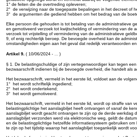
1° de feiten die de overtreding opleveren;
2° de verwijzing naar de toegepaste bepalingen in het decreet of h
3° de argumenten die gediend hebben om het bedrag van de boete v
Elke persoon die gehouden is tot betaling van de administratieve gel
en gemotiveerd verzoek tot kwijtschelding of vermindering van de a
verzoek tot vrijstelling of vermindering van de administratieve gel
9, of enig rechterlijk beroep. De bevoegde overheid kan de administr
omstandigheden eigen aan het geval dat redelijk verantwoorden en d
Artikel 9.
( 10/06/2024 - ... )
§ 1. De belastingschuldige of zijn vertegenwoordiger kan tegen een
bezwaarschrift indienen bij de bevoegde overheid, die handelt als a
Het bezwaarschrift, vermeld in het eerste lid, voldoet aan de volg
1° het wordt schriftelijk ingediend;
2° het wordt ondertekend;
3° het wordt gemotiveerd.
Het bezwaarschrift, vermeld in het eerste lid, wordt op straffe va
belastingplichtige het aanslagbiljet heeft ontvangen of vanaf de k
aanslagbiljet wordt geacht ontvangen te zijn op de derde werkdag di
aanslagbiljet verzonden werd via elektronische weg, geldt de datum
en de belastingplichtige hetzelfde informatiesysteem gebruiken om b
te zijn op het tijdstip waarop het aanslagbiljet toegankelijk wordt voo