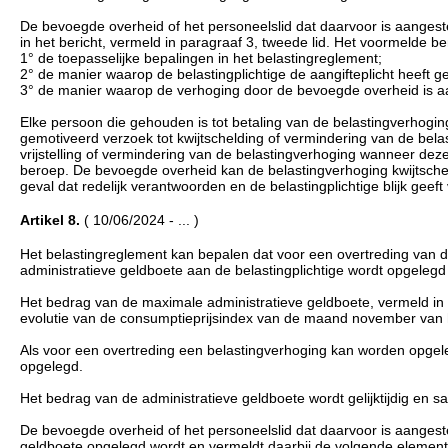
De bevoegde overheid of het personeelslid dat daarvoor is aangestel
in het bericht, vermeld in paragraaf 3, tweede lid. Het voormelde 
1° de toepasselijke bepalingen in het belastingreglement;
2° de manier waarop de belastingplichtige de aangifteplicht heeft 
3° de manier waarop de verhoging door de bevoegde overheid is 
Elke persoon die gehouden is tot betaling van de belastingverhoging,
gemotiveerd verzoek tot kwijtschelding of vermindering van de bela
vrijstelling of vermindering van de belastingverhoging wanneer deze 
beroep. De bevoegde overheid kan de belastingverhoging kwijtschel
geval dat redelijk verantwoorden en de belastingplichtige blijk geef
Artikel 8.
( 10/06/2024 - ... )
Het belastingreglement kan bepalen dat voor een overtreding van d
administratieve geldboete aan de belastingplichtige wordt opgeleg
Het bedrag van de maximale administratieve geldboete, vermeld in h
evolutie van de consumptieprijsindex van de maand november van 
Als voor een overtreding een belastingverhoging kan worden opgele
opgelegd.
Het bedrag van de administratieve geldboete wordt gelijktijdig en 
De bevoegde overheid of het personeelslid dat daarvoor is aangestel
geldboete opgelegd wordt en vermeldt daarbij de volgende element