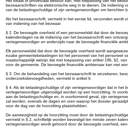
Het lokaal of provinciaal bestuur kan, met toepassing van het Be
bezwaarschriften via elektronische weg in te dienen. De indiening v
van de belastingschuldige of zijn vertegenwoordiger om berichten b
Als het bezwaarschrift, vermeld in het eerste lid, verzonden wordt 
van indiening van het bezwaar.
§ 2. De bevoegde overheid of een personeelslid dat door de bevoeg
kalenderdagen na de indiening van het bezwaarschrift een ontvangs
vertegenwoordiger en anderzijds naar de bevoegde financiële amb
Elk personeelslid dat door de bevoegde overheid wordt aangewezen,
inzake gemeentebelastingen tot het personeel van het personeel 
maatschappelijk welzijn dat met toepassing van artikel 196, §2, van
voor de gemeente. De bevoegde financiële ambtenaar kan niet w
§ 3. Om de behandeling van het bezwaarschrift te verzekeren, besch
onderzoeksbevoegdheden, vermeld in artikel 6.
§ 4. Als de belastingschuldige of zijn vertegenwoordiger dat in het b
vertegenwoordiger uitgenodigd worden op een hoorzitting. In voork
aan de belastingschuldige en, in voorkomend geval, zijn vertegen
zal worden, evenals de dagen en uren waarop het dossier geraadpl
voor de dag van de hoorzitting plaatshebben.
De aanwezigheid op de hoorzitting moet door de belastingschuldige
vermeld in § 2, schriftelijk worden bevestigd ten minste zeven kale
vertegenwoordiger wordt gehoord door de bevoegde overheid, een li