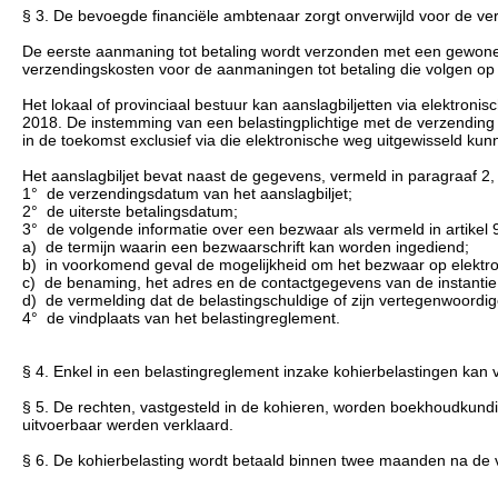
§ 3. De bevoegde financiële ambtenaar zorgt onverwijld voor de ver
De eerste aanmaning tot betaling wordt verzonden met een gewone z
verzendingskosten voor de aanmaningen tot betaling die volgen op 
Het lokaal of provinciaal bestuur kan aanslagbiljetten via elektr
2018. De instemming van een belastingplichtige met de verzending va
in de toekomst exclusief via die elektronische weg uitgewisseld ku
Het aanslagbiljet bevat naast de gegevens, vermeld in paragraaf 2
1° de verzendingsdatum van het aanslagbiljet;
2° de uiterste betalingsdatum;
3° de volgende informatie over een bezwaar als vermeld in artikel 
a) de termijn waarin een bezwaarschrift kan worden ingediend;
b) in voorkomend geval de mogelijkheid om het bezwaar op elektron
c) de benaming, het adres en de contactgegevens van de instantie
d) de vermelding dat de belastingschuldige of zijn vertegenwoordige
4° de vindplaats van het belastingreglement.
§ 4. Enkel in een belastingreglement inzake kohierbelastingen kan v
§ 5. De rechten, vastgesteld in de kohieren, worden boekhoudkund
uitvoerbaar werden verklaard.
§ 6. De kohierbelasting wordt betaald binnen twee maanden na de v
...