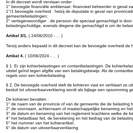
In dit decreet wordt verstaan onder :
1° bevoegde financiële ambtenaar: financieel beheerder in geval va
1°/1 bevoegde overheid : hetzij de deputatie in geval van provinci
gemeentebelastingen;
2° vertegenwoordiger : de persoon die speciaal gemachtigd is doo
belastingschuldige, evenals diegene die gemachtigd is om de belas
Artikel 3/1.
( 24/06/2010 - ... )
Tenzij anders bepaald in dit decreet kan de bevoegde overheid de
Artikel 4.
( 10/06/2024 - ... )
§ 1. Er zijn kohierbelastingen en contantbelastingen. De kohierbe
uitstel geïnd tegen afgifte van een betalingsbewijs. Als de contantb
regels voor een kohierbelasting.
§ 2. De bevoegde overheid stelt de kohieren vast en verklaart ze uitvo
besluit tot uitvoerbaarverklaring wordt als bijlage een opsomming
De kohieren bevatten :
1° de naam van de provincie of van de gemeente die de belasting h
2° de voornaam, achternaam of maatschappelijke benaming en het a
3° de datum en benaming van het reglement krachtens welke de bel
4° het belastbaar feit, de berekening en het bedrag van de belastin
5° het nummer van het kohierartikel;
6° de datum van uitvoerbaarverklaring.