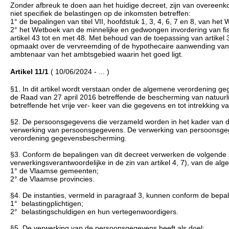
Zonder afbreuk te doen aan het huidige decreet, zijn van overeen
niet specifiek de belastingen op de inkomsten betreffen:
1° de bepalingen van titel VII, hoofdstuk 1, 3, 4, 6, 7 en 8, van h
2° het Wetboek van de minnelijke en gedwongen invordering van fisc
artikel 43 tot en met 48. Met behoud van de toepassing van artikel 3
opmaakt over de vervreemding of de hypothecaire aanwending van 
ambtenaar van het ambtsgebied waarin het goed ligt.
Artikel 11/1
( 10/06/2024 - ... )
§1. In dit artikel wordt verstaan onder de algemene verordening
de Raad van 27 april 2016 betreffende de bescherming van natuur
betreffende het vrije ver- keer van die gegevens en tot intrekking va
§2. De persoonsgegevens die verzameld worden in het kader van d
verwerking van persoonsgegevens. De verwerking van persoonsgegeve
verordening gegevensbescherming.
§3. Conform de bepalingen van dit decreet verwerken de volgende 
verwerkingsverantwoordelijke in de zin van artikel 4, 7), van de 
1° de Vlaamse gemeenten;
2° de Vlaamse provincies.
§4. De instanties, vermeld in paragraaf 3, kunnen conform de bep
1° belastingplichtigen;
2° belastingschuldigen en hun vertegenwoordigers.
§5. De verwerking van de persoonsgegevens heeft als doel: