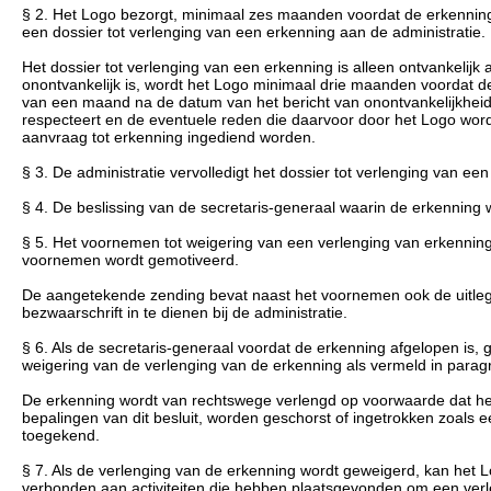
§ 2. Het Logo bezorgt, minimaal zes maanden voordat de erkenning 
een dossier tot verlenging van een erkenning aan de administratie.
Het dossier tot verlenging van een erkenning is alleen ontvankelijk a
onontvankelijk is, wordt het Logo minimaal drie maanden voordat d
van een maand na de datum van het bericht van onontvankelijkheid m
respecteert en de eventuele reden die daarvoor door het Logo wor
aanvraag tot erkenning ingediend worden.
§ 3. De administratie vervolledigt het dossier tot verlenging van ee
§ 4. De beslissing van de secretaris-generaal waarin de erkenning
§ 5. Het voornemen tot weigering van een verlenging van erkennin
voornemen wordt gemotiveerd.
De aangetekende zending bevat naast het voornemen ook de uitle
bezwaarschrift in te dienen bij de administratie.
§ 6. Als de secretaris-generaal voordat de erkenning afgelopen is, 
weigering van de verlenging van de erkenning als vermeld in parag
De erkenning wordt van rechtswege verlengd op voorwaarde dat het 
bepalingen van dit besluit, worden geschorst of ingetrokken zoals 
toegekend.
§ 7. Als de verlenging van de erkenning wordt geweigerd, kan het
verbonden aan activiteiten die hebben plaatsgevonden om een verle