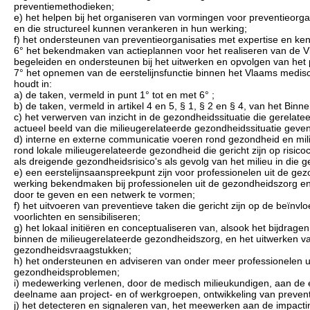
preventiemethodieken;
e) het helpen bij het organiseren van vormingen voor preventieorga
en die structureel kunnen verankeren in hun werking;
f) het ondersteunen van preventieorganisaties met expertise en kenn
6° het bekendmaken van actieplannen voor het realiseren van de Vl
begeleiden en ondersteunen bij het uitwerken en opvolgen van het
7° het opnemen van de eerstelijnsfunctie binnen het Vlaams medis
houdt in:
a) de taken, vermeld in punt 1° tot en met 6° ;
b) de taken, vermeld in artikel 4 en 5, § 1, § 2 en § 4, van het Binn
c) het verwerven van inzicht in de gezondheidssituatie die gerelatee
actueel beeld van die milieugerelateerde gezondheidssituatie geven
d) interne en externe communicatie voeren rond gezondheid en mili
rond lokale milieugerelateerde gezondheid die gericht zijn op risi
als dreigende gezondheidsrisico's als gevolg van het milieu in die
e) een eerstelijnsaanspreekpunt zijn voor professionelen uit de gez
werking bekendmaken bij professionelen uit de gezondheidszorg en 
door te geven en een netwerk te vormen;
f) het uitvoeren van preventieve taken die gericht zijn op de beïnv
voorlichten en sensibiliseren;
g) het lokaal initiëren en conceptualiseren van, alsook het bijdra
binnen de milieugerelateerde gezondheidszorg, en het uitwerken v
gezondheidsvraagstukken;
h) het ondersteunen en adviseren van onder meer professionelen ui
gezondheidsproblemen;
i) medewerking verlenen, door de medisch milieukundigen, aan de 
deelname aan project- en of werkgroepen, ontwikkeling van preven
j) het detecteren en signaleren van, het meewerken aan de impactin