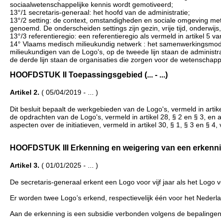
sociaalwetenschappelijke kennis wordt gemotiveerd;
13°/1 secretaris-generaal: het hoofd van de administratie;
13°/2 setting: de context, omstandigheden en sociale omgeving met
genoemd. De onderscheiden settings zijn gezin, vrije tijd, onderwij
13°/3 referentieregio: een referentieregio als vermeld in artikel 5 
14° Vlaams medisch milieukundig netwerk : het samenwerkingsmodel 
milieukundigen van de Logo's, op de tweede lijn staan de administr
de derde lijn staan de organisaties die zorgen voor de wetenschap
HOOFDSTUK II Toepassingsgebied (... - ...)
Artikel 2.
( 05/04/2019 - ... )
Dit besluit bepaalt de werkgebieden van de Logo's, vermeld in arti
de opdrachten van de Logo's, vermeld in artikel 28, § 2 en § 3, en 
aspecten over de initiatieven, vermeld in artikel 30, § 1, § 3 en § 
HOOFDSTUK III Erkenning en weigering van een erkenning (
Artikel 3.
( 01/01/2025 - ... )
De secretaris-generaal erkent een Logo voor vijf jaar als het Logo 
Er worden twee Logo’s erkend, respectievelijk één voor het Nederl
Aan de erkenning is een subsidie verbonden volgens de bepalingen v