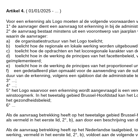
Artikel 4.
( 01/01/2025 - ... )
Voor een erkenning als Logo moeten al de volgende voorwaarden ve
1° de aanvrager dient een aanvraag tot erkenning in bij de administr
2° de aanvraag bestaat minstens uit een voorontwerp van jaarplan 
waarin de aanvrager:
a) de organisatiestructuur van het Logo toelicht;
b) toelicht hoe de regionale en lokale werking worden uitgebouwd
c) toelicht hoe de opdrachten en het locoregionale karakter van
d) toelicht hoe in de werking de principes van het facettenbeleid,
geïmplementeerd;
e) toelicht hoe in de werking de principes van het proportioneel
f) een gedetailleerd plan opmaakt voor de aanwending van de subsi
duur van de erkenning, volgens een sjabloon dat de administratie ter
3° ...;
4° ...;
5° het Logo waarvoor een erkenning wordt aangevraagd is een vere
winstoogmerk. In het tweetalig gebied Brussel-Hoofdstad kan he
het gezondheidsbeleid;
6° ...
Als de aanvraag betrekking heeft op het tweetalige gebied Brussel-H
als vermeld in het eerste lid, 2°, b), aan door een beschrijving va
Als de aanvraag betrekking heeft op het Nederlandse taalgebied, to
werking, vermeld in het eerste lid, 2°, b), voldoet aan de volgend