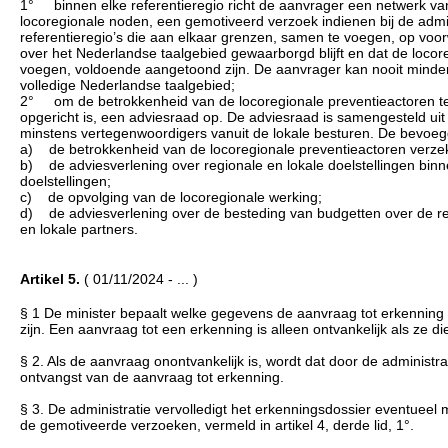
1° binnen elke referentieregio richt de aanvrager een netwerk van
locoregionale noden, een gemotiveerd verzoek indienen bij de admi
referentieregio’s die aan elkaar grenzen, samen te voegen, op voo
over het Nederlandse taalgebied gewaarborgd blijft en dat de loc
voegen, voldoende aangetoond zijn. De aanvrager kan nooit minder 
volledige Nederlandse taalgebied;
2° om de betrokkenheid van de locoregionale preventieactoren te 
opgericht is, een adviesraad op. De adviesraad is samengesteld uit
minstens vertegenwoordigers vanuit de lokale besturen. De bevoe
a) de betrokkenheid van de locoregionale preventieactoren verze
b) de adviesverlening over regionale en lokale doelstellingen bin
doelstellingen;
c) de opvolging van de locoregionale werking;
d) de adviesverlening over de besteding van budgetten over de reg
en lokale partners.
Artikel 5.
( 01/11/2024 - ... )
§ 1 De minister bepaalt welke gegevens de aanvraag tot erkennin
zijn. Een aanvraag tot een erkenning is alleen ontvankelijk als ze d
§ 2. Als de aanvraag onontvankelijk is, wordt dat door de administ
ontvangst van de aanvraag tot erkenning.
§ 3. De administratie vervolledigt het erkenningsdossier eventueel m
de gemotiveerde verzoeken, vermeld in artikel 4, derde lid, 1°.