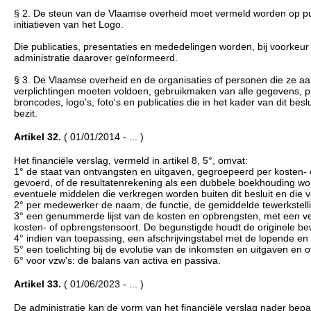
§ 2. De steun van de Vlaamse overheid moet vermeld worden op pu
initiatieven van het Logo.
Die publicaties, presentaties en mededelingen worden, bij voorkeur e
administratie daarover geïnformeerd.
§ 3. De Vlaamse overheid en de organisaties of personen die ze a
verplichtingen moeten voldoen, gebruikmaken van alle gegevens, p
broncodes, logo's, foto's en publicaties die in het kader van dit b
bezit.
Artikel 32.
( 01/01/2014 - ... )
Het financiële verslag, vermeld in artikel 8, 5°, omvat:
1° de staat van ontvangsten en uitgaven, gegroepeerd per kosten-
gevoerd, of de resultatenrekening als een dubbele boekhouding wo
eventuele middelen die verkregen worden buiten dit besluit en die 
2° per medewerker de naam, de functie, de gemiddelde tewerkstellin
3° een genummerde lijst van de kosten en opbrengsten, met een ver
kosten- of opbrengstensoort. De begunstigde houdt de originele bew
4° indien van toepassing, een afschrijvingstabel met de lopende en
5° een toelichting bij de evolutie van de inkomsten en uitgaven en 
6° voor vzw's: de balans van activa en passiva.
Artikel 33.
( 01/06/2023 - ... )
De administratie kan de vorm van het financiële verslag nader bepa