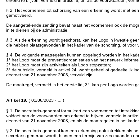
erkend te blijven, vermeld in artikel 8, en als de voorwaarden, verm
§ 2. Het voornemen tot schorsing van een erkenning wordt met ee
gemotiveerd.
De aangetekende zending bevat naast het voornemen ook de mogel
in te dienen bij de administratie.
§ 3. Als de erkenning wordt geschorst, kan het Logo in kwestie ge
die hebben plaatsgevonden in het kader van de schorsing, of voor 
§ 4. De volgende maatregelen kunnen opgelegd worden in het kade
1° het Logo moet de preventieorganisaties van het netwerk informe
2° het Logo moet zijn activiteiten als Logo stopzetten;
3° de subsidie, vermeld in artikel 24, wordt geheel of gedeeltelijk
decreet van 21 november 2003, vervuld zijn.
De maatregel, vermeld in het eerste lid, 3°, kan per Logo worden 
Artikel 19.
( 01/06/2023 - ... )
§ 1. De secretaris-generaal formuleert een voornemen tot intrekking 
voldoet aan de voorwaarden om erkend te blijven, vermeld in artikel
decreet van 21 november 2003, en als de maatregelen in het kader v
§ 2. De secretaris-generaal kan een erkenning ook intrekken als 
secretaris-generaal wordt, binnen een termijn van zes maanden n