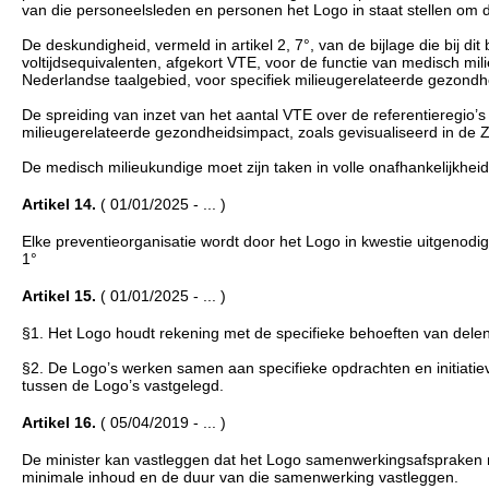
van die personeelsleden en personen het Logo in staat stellen om 
De deskundigheid, vermeld in artikel 2, 7°, van de bijlage die bij di
voltijdsequivalenten, afgekort VTE, voor de functie van medisch mi
Nederlandse taalgebied, voor specifiek milieugerelateerde gezondh
De spreiding van inzet van het aantal VTE over de referentieregio’s 
milieugerelateerde gezondheidsimpact, zoals gevisualiseerd in de 
De medisch milieukundige moet zijn taken in volle onafhankelijkhei
Artikel 14.
( 01/01/2025 - ... )
Elke preventieorganisatie wordt door het Logo in kwestie uitgenodig
1°
Artikel 15.
( 01/01/2025 - ... )
§1. Het Logo houdt rekening met de specifieke behoeften van delen
§2. De Logo’s werken samen aan specifieke opdrachten en initia
tussen de Logo’s vastgelegd.
Artikel 16.
( 05/04/2019 - ... )
De minister kan vastleggen dat het Logo samenwerkingsafspraken
minimale inhoud en de duur van die samenwerking vastleggen.