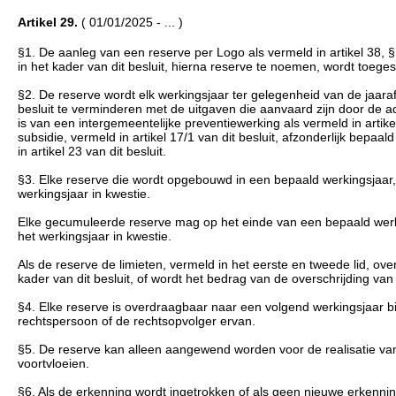
Artikel 29.
( 01/01/2025 - ... )
§1. De aanleg van een reserve per Logo als vermeld in artikel 38,
in het kader van dit besluit, hierna reserve te noemen, wordt toege
§2. De reserve wordt elk werkingsjaar ter gelegenheid van de jaaraf
besluit te verminderen met de uitgaven die aanvaard zijn door de ad
is van een intergemeentelijke preventiewerking als vermeld in artikel 
subsidie, vermeld in artikel 17/1 van dit besluit, afzonderlijk bepa
in artikel 23 van dit besluit.
§3. Elke reserve die wordt opgebouwd in een bepaald werkingsjaar
werkingsjaar in kwestie.
Elke gecumuleerde reserve mag op het einde van een bepaald werk
het werkingsjaar in kwestie.
Als de reserve de limieten, vermeld in het eerste en tweede lid, over
kader van dit besluit, of wordt het bedrag van de overschrijding va
§4. Elke reserve is overdraagbaar naar een volgend werkingsjaar 
rechtspersoon of de rechtsopvolger ervan.
§5. De reserve kan alleen aangewend worden voor de realisatie van 
voortvloeien.
§6. Als de erkenning wordt ingetrokken of als geen nieuwe erkenni