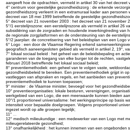
aangeeft hoe de opdrachten, vermeld in artikel 30 van het decreet 
4° centrum voor geestelijke gezondheidszorg : de erkende verzorging
gezondheidszorg verleent in een extramuraal kader aan personen wie
decreet van 18 mei 1999 betreffende de geestelijke gezondheidszo
5° decreet van 21 november 2003 : het decreet van 21 november 2
5°/1 eerstelijnszone: een eerstelijnszone als vermeld in artikel 26
subsidiëring van de zorgraden en houdende inwerkingtreding van het
de regionale zorgplatformen en de ondersteuning van de eerstelijn
5°/2 jaarplan: de concretisering van het beleidsplan van een Logo 
6° Logo : een door de Vlaamse Regering erkend samenwerkingsverb
geografisch aaneengesloten gebied als vermeld in artikel 2, 19°, 
7° lokaal sociaal beleid : het geheel van de beleidsbepaling en acti
garanderen van de toegang van elke burger tot de rechten, vastgele
februari 2018 betreffende het lokaal sociaal beleid;
8° preventiemethodiek: een geheel van te volgen vaste, weldoordac
gezondheidsbeleid te bereiken. Een preventiemethodiek grijpt in op
vastleggen van afspraken en regels, en het aanbieden van preventi
preventiemethodiek te kunnen toepassen;
9° minister : de Vlaamse minister, bevoegd voor het gezondheidsbe
10° preventieorganisaties: lokale besturen, verenigingen, organisati
werkgebied van een Logo, die een meerwaarde kunnen bieden aan d
10°/1 proportioneel universalisme: het werkingsprincipe op basis wa
intensiteit voor bepaalde doelgroepen. Volgens proportioneel univ
ingezet wordt op alle groepen tegelijk;
11° ...
12° medisch milieukundige : een medewerker van een Logo met medi
milieugerelateerde gezondheid;
13° onafhankelijkheid : het kunnen innemen van een ongebonden stan