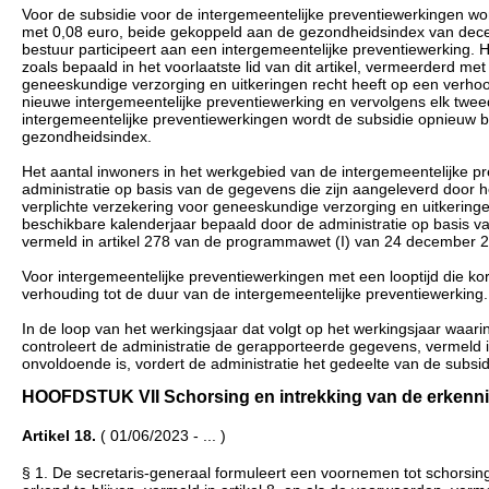
Voor de subsidie voor de intergemeentelijke preventiewerkingen wo
met 0,08 euro, beide gekoppeld aan de gezondheidsindex van de
bestuur participeert aan een intergemeentelijke preventiewerking. 
zoals bepaald in het voorlaatste lid van dit artikel, vermeerderd m
geneeskundige verzorging en uitkeringen recht heeft op een verh
nieuwe intergemeentelijke preventiewerking en vervolgens elk tweede
intergemeentelijke preventiewerkingen wordt de subsidie opnieuw b
gezondheidsindex.
Het aantal inwoners in het werkgebied van de intergemeentelijke pr
administratie op basis van de gegevens die zijn aangeleverd door h
verplichte verzekering voor geneeskundige verzorging en uitkering
beschikbare kalenderjaar bepaald door de administratie op basis va
vermeld in artikel 278 van de programmawet (I) van 24 december 
Voor intergemeentelijke preventiewerkingen met een looptijd die kor
verhouding tot de duur van de intergemeentelijke preventiewerking.
In de loop van het werkingsjaar dat volgt op het werkingsjaar waar
controleert de administratie de gerapporteerde gegevens, vermeld in 
onvoldoende is, vordert de administratie het gedeelte van de subsi
HOOFDSTUK VII Schorsing en intrekking van de erkenning (
Artikel 18.
( 01/06/2023 - ... )
§ 1. De secretaris-generaal formuleert een voornemen tot schorsi