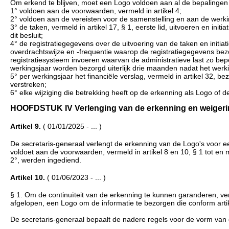
Om erkend te blijven, moet een Logo voldoen aan al de bepalingen va
1° voldoen aan de voorwaarden, vermeld in artikel 4;
2° voldoen aan de vereisten voor de samenstelling en aan de werkin
3° de taken, vermeld in artikel 17, § 1, eerste lid, uitvoeren en init
dit besluit;
4° de registratiegegevens over de uitvoering van de taken en initia
overdrachtswijze en -frequentie waarop de registratiegegevens be
registratiesysteem invoeren waarvan de administratieve last zo be
werkingsjaar worden bezorgd uiterlijk drie maanden nadat het werki
5° per werkingsjaar het financiële verslag, vermeld in artikel 32, be
verstreken;
6° elke wijziging die betrekking heeft op de erkenning als Logo of d
HOOFDSTUK IV Verlenging van de erkenning en weigering v
Artikel 9.
( 01/01/2025 - ... )
De secretaris-generaal verlengt de erkenning van de Logo's voor een
voldoet aan de voorwaarden, vermeld in artikel 8 en 10, § 1 tot en me
2°, werden ingediend.
Artikel 10.
( 01/06/2023 - ... )
§ 1. Om de continuïteit van de erkenning te kunnen garanderen, ve
afgelopen, een Logo om de informatie te bezorgen die conform artik
De secretaris-generaal bepaalt de nadere regels voor de vorm van 