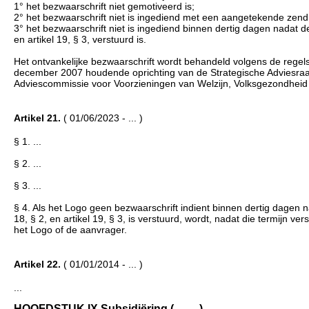
1° het bezwaarschrift niet gemotiveerd is;
2° het bezwaarschrift niet is ingediend met een aangetekende zend
3° het bezwaarschrift niet is ingediend binnen dertig dagen nadat de 
en artikel 19, § 3, verstuurd is.
Het ontvankelijke bezwaarschrift wordt behandeld volgens de regels d
december 2007 houdende oprichting van de Strategische Adviesraa
Adviescommissie voor Voorzieningen van Welzijn, Volksgezondheid
Artikel 21.
( 01/06/2023 - ... )
§ 1. ...
§ 2. ...
§ 3. ...
§ 4. Als het Logo geen bezwaarschrift indient binnen dertig dagen na
18, § 2, en artikel 19, § 3, is verstuurd, wordt, nadat die termijn v
het Logo of de aanvrager.
Artikel 22.
( 01/01/2014 - ... )
...
HOOFDSTUK IX Subsidiëring (... - ...)