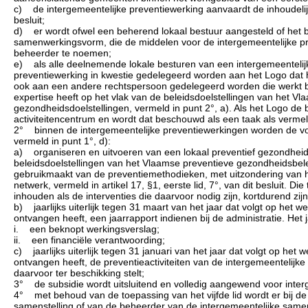
c) de intergemeentelijke preventiewerking aanvaardt de inhoudelijke
besluit;
d) er wordt ofwel een beherend lokaal bestuur aangesteld of het b
samenwerkingsvorm, die de middelen voor de intergemeentelijke pr
beheerder te noemen;
e) als alle deelnemende lokale besturen van een intergemeentelijk
preventiewerking in kwestie gedelegeerd worden aan het Logo dat 
ook aan een andere rechtspersoon gedelegeerd worden die werkt bi
expertise heeft op het vlak van de beleidsdoelstellingen van het V
gezondheidsdoelstellingen, vermeld in punt 2°, a). Als het Logo de 
activiteitencentrum en wordt dat beschouwd als een taak als vermel
2° binnen de intergemeentelijke preventiewerkingen worden de v
vermeld in punt 1°, d):
a) organiseren en uitvoeren van een lokaal preventief gezondheids
beleidsdoelstellingen van het Vlaamse preventieve gezondheidsbele
gebruikmaakt van de preventiemethodieken, met uitzondering van h
netwerk, vermeld in artikel 17, §1, eerste lid, 7°, van dit besluit.
inhouden als de interventies die daarvoor nodig zijn, kortdurend zi
b) jaarlijks uiterlijk tegen 31 maart van het jaar dat volgt op het 
ontvangen heeft, een jaarrapport indienen bij de administratie. Het 
i. een beknopt werkingsverslag;
ii. een financiële verantwoording;
c) jaarlijks uiterlijk tegen 31 januari van het jaar dat volgt op he
ontvangen heeft, de preventieactiviteiten van de intergemeentelijke 
daarvoor ter beschikking stelt;
3° de subsidie wordt uitsluitend en volledig aangewend voor inter
4° met behoud van de toepassing van het vijfde lid wordt er bij de 
samenstelling of van de beheerder van de intergemeentelijke samen