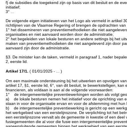
f) de subsidies die toegekend zijn op basis van dit besluit en de 
initiatief;
3° ...
De volgende eigen initiatieven van het Logo als vermeld in artikel 30
richtlijnen van de Vlaamse Regering of brengen de opdrachten van d
1° het dissemineren van preventiemethodieken die niet aangeleverd
organisaties en niet aanvaard worden door de administratie;
2° het begeleiden van lokale besturen en andere settings bij het u
maken van preventiemethodieken die niet aangeleverd zijn door par
aanvaard zijn door de administratie.
§3. De minister kan de taken, vermeld in paragraaf 1, nader bepal
2, eerste lid.
Artikel 17/1.
( 01/01/2025 - ... )
Om een maximale ondersteuning bij het uitwerken en opvolgen van h
artikel 17, §1, eerste lid, 6°, van dit besluit, te bewerkstelligen, 
financieren, als voldaan is aan al de volgende voorwaarden:
1° de intergemeentelijke preventiewerkingen worden als volgt geo
a) de lokale besturen nemen het initiatief voor de oprichting van 
staan in voor de organisatie ervan en voor de afstemming met hun l
b) de intergemeentelijke preventiewerking is gericht op een werk
het werkgebied van een eerstelijnszone. De verplichting tot het 
een eerstelijnszone vervalt als de gemeente in kwestie of een deel
fusiegemeenten die al voor die fusie een intergemeentelijke prevent
aaneensluitende gemeenten binnen het werkgebied van een eerstelij