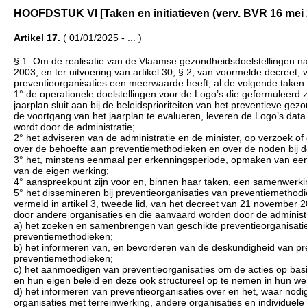
HOOFDSTUK VI [Taken en initiatieven (verv. BVR 16 mei 2014, 
Artikel 17.
( 01/01/2025 - ... )
§ 1. Om de realisatie van de Vlaamse gezondheidsdoelstellingen na 
2003, en ter uitvoering van artikel 30, § 2, van voormelde decree
preventieorganisaties een meerwaarde heeft, al de volgende taken u
1° de operationele doelstellingen voor de Logo’s die geformuleerd zi
jaarplan sluit aan bij de beleidsprioriteiten van het preventieve g
de voortgang van het jaarplan te evalueren, leveren de Logo’s data a
wordt door de administratie;
2° het adviseren van de administratie en de minister, op verzoek of
over de behoefte aan preventiemethodieken en over de noden bij d
3° het, minstens eenmaal per erkenningsperiode, opmaken van een ev
van de eigen werking;
4° aanspreekpunt zijn voor en, binnen haar taken, een samenwerki
5° het dissemineren bij preventieorganisaties van preventiemethod
vermeld in artikel 3, tweede lid, van het decreet van 21 november
door andere organisaties en die aanvaard worden door de administ
a) het zoeken en samenbrengen van geschikte preventieorganisati
preventiemethodieken;
b) het informeren van, en bevorderen van de deskundigheid van pr
preventiemethodieken;
c) het aanmoedigen van preventieorganisaties om de acties op bas
en hun eigen beleid en deze ook structureel op te nemen in hun wer
d) het informeren van preventieorganisaties over en het, waar nodi
organisaties met terreinwerking, andere organisaties en individuel