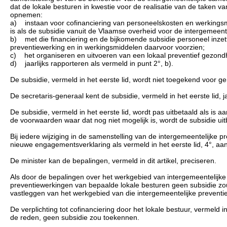
dat de lokale besturen in kwestie voor de realisatie van de taken
opnemen:
a) instaan voor cofinanciering van personeelskosten en werkingsmi
is als de subsidie vanuit de Vlaamse overheid voor de intergemeent
b) met die financiering en de bijkomende subsidie personeel inzet
preventiewerking en in werkingsmiddelen daarvoor voorzien;
c) het organiseren en uitvoeren van een lokaal preventief gezond
d) jaarlijks rapporteren als vermeld in punt 2°, b).
De subsidie, vermeld in het eerste lid, wordt niet toegekend voor 
De secretaris-generaal kent de subsidie, vermeld in het eerste lid, jaa
De subsidie, vermeld in het eerste lid, wordt pas uitbetaald als is 
de voorwaarden waar dat nog niet mogelijk is, wordt de subsidie uit
Bij iedere wijziging in de samenstelling van de intergemeentelijke p
nieuwe engagementsverklaring als vermeld in het eerste lid, 4°, aa
De minister kan de bepalingen, vermeld in dit artikel, preciseren.
Als door de bepalingen over het werkgebied van intergemeentelijke p
preventiewerkingen van bepaalde lokale besturen geen subsidie zou
vastleggen van het werkgebied van die intergemeentelijke preventi
De verplichting tot cofinanciering door het lokale bestuur, vermeld in
de reden, geen subsidie zou toekennen.