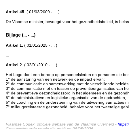
Artikel 45.
( 01/03/2009 - ... )
De Vlaamse minister, bevoegd voor het gezondheidsbeleid, is belast 
Bijlage (... - ...)
Artikel 1.
( 01/01/2025 - ... )
...
Artikel 2.
( 02/01/2010 - ... )
Het Logo doet een beroep op personeelsleden en personen die bes
1° de aansturing van een netwerk en de impact ervan;
2° de communicatie en samenwerking met de verschillende beleids
3° de communicatie met en tussen de preventieorganisaties van het
4° de preventieve gezondheidszorg in het algemeen en de gezondhei
5° de administratieve en logistieke organisatie van de opdrachten;
6° de coaching en de ondersteuning van de uitvoering van acties m
7° milieugerelateerde gezondheid, behalve voor het tweetalige geb
Vlaamse Codex, officiële website van de Vlaamse Overheid -
https
Geconsolideerde versie die geldt op 06/08/2026