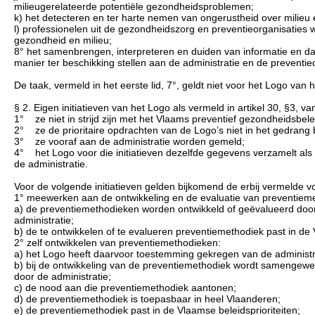
milieugerelateerde potentiële gezondheidsproblemen;
k) het detecteren en ter harte nemen van ongerustheid over milieu
l) professionelen uit de gezondheidszorg en preventieorganisaties
gezondheid en milieu;
8° het samenbrengen, interpreteren en duiden van informatie en dat
manier ter beschikking stellen aan de administratie en de preventie
De taak, vermeld in het eerste lid, 7°, geldt niet voor het Logo van
§ 2. Eigen initiatieven van het Logo als vermeld in artikel 30, §3,
1° ze niet in strijd zijn met het Vlaams preventief gezondheidsbele
2° ze de prioritaire opdrachten van de Logo’s niet in het gedrang
3° ze vooraf aan de administratie worden gemeld;
4° het Logo voor die initiatieven dezelfde gegevens verzamelt als
de administratie.
Voor de volgende initiatieven gelden bijkomend de erbij vermelde 
1° meewerken aan de ontwikkeling en de evaluatie van preventiem
a) de preventiemethodieken worden ontwikkeld of geëvalueerd door 
administratie;
b) de te ontwikkelen of te evalueren preventiemethodiek past in de 
2° zelf ontwikkelen van preventiemethodieken:
a) het Logo heeft daarvoor toestemming gekregen van de administr
b) bij de ontwikkeling van de preventiemethodiek wordt samengewer
door de administratie;
c) de nood aan die preventiemethodiek aantonen;
d) de preventiemethodiek is toepasbaar in heel Vlaanderen;
e) de preventiemethodiek past in de Vlaamse beleidsprioriteiten;