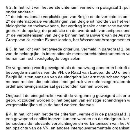
§ 2. In het licht van het eerste criterium, vermeld in paragraaf 1, p
onder andere :
1° de internationale verplichtingen van België en de verbintenis
2° de internationale verplichtingen van België uit hoofde van het v
biologische en toxinewapens, het verdrag inzake chemische wapens,
gebruik, de opslag, de productie en de overdracht van antipersoons
3° de verbintenissen van België binnen het raamwerk van de Austr
Groep van Nucleaire Export-landen, het Wassenaar Arrangement en
§ 3. In het licht van het tweede criterium, vermeld in paragraaf 1,
van de belangrijke, in internationale mensenrechteninstrumenten vas
humanitair recht vastgelegde beginselen.
De vergunning wordt geweigerd als de aanvraag goederen betreft d
bevoegde instanties van de VN, de Raad van Europa, de EU of een
België lid is ten aanzien van de eindgebruiker ernstige schendingen
mensenrechten die potentieel met gebruik van defensiegerelateerde 
ordehandhavingsmateriaal geschonden kunnen worden.
Ongeacht de eindgebruiker wordt de vergunning geweigerd als er een
gebruikt zouden worden bij het begaan van ernstige schendingen va
vergemakkelijken of in de hand werken daarvan.
§ 4. In het licht van het derde criterium, vermeld in de paragraaf 
een gewapend conflict ingezet kunnen worden en de eindgebruiker bet
behoudens de relevante verplichtingen en verbintenissen van het 
ten opzichte van de VN, en andere intergouvernementele organisa