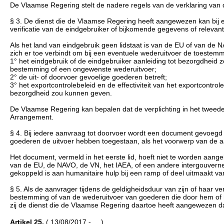
De Vlaamse Regering stelt de nadere regels van de verklaring van 
§ 3. De dienst die de Vlaamse Regering heeft aangewezen kan bij el
verificatie van de eindgebruiker of bijkomende gegevens of relevan
Als het land van eindgebruik geen lidstaat is van de EU of van de N
zich er toe verbindt om bij een eventuele wederuitvoer de toestemm
1° het eindgebruik of de eindgebruiker aanleiding tot bezorgdheid
bestemming of een ongewenste wederuitvoer;
2° de uit- of doorvoer gevoelige goederen betreft;
3° het exportcontrolebeleid en de effectiviteit van het exportcontr
bezorgdheid zou kunnen geven.
De Vlaamse Regering kan bepalen dat de verplichting in het tweede 
Arrangement.
§ 4. Bij iedere aanvraag tot doorvoer wordt een document gevoegd w
goederen de uitvoer hebben toegestaan, als het voorwerp van de 
Het document, vermeld in het eerste lid, hoeft niet te worden aange
van de EU, de NAVO, de VN, het IAEA, of een andere intergouvernem
gekoppeld is aan humanitaire hulp bij een ramp of deel uitmaakt v
§ 5. Als de aanvrager tijdens de geldigheidsduur van zijn of haar ver
bestemming of van de wederuitvoer van goederen die door hem of haa
zij de dienst die de Vlaamse Regering daartoe heeft aangewezen da
Artikel 25.
( 13/08/2017 - ... )