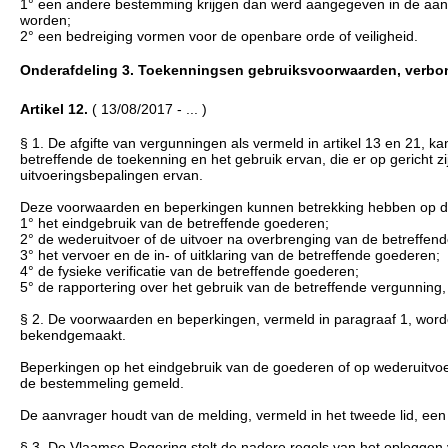
1° een andere bestemming krijgen dan werd aangegeven in de aan
worden;
2° een bedreiging vormen voor de openbare orde of veiligheid.
Onderafdeling 3. Toekenningsen gebruiksvoorwaarden, verbonde
Artikel 12.
( 13/08/2017 - ... )
§ 1. De afgifte van vergunningen als vermeld in artikel 13 en 21,
betreffende de toekenning en het gebruik ervan, die er op gericht zi
uitvoeringsbepalingen ervan.
Deze voorwaarden en beperkingen kunnen betrekking hebben op d
1° het eindgebruik van de betreffende goederen;
2° de wederuitvoer of de uitvoer na overbrenging van de betreffen
3° het vervoer en de in- of uitklaring van de betreffende goederen;
4° de fysieke verificatie van de betreffende goederen;
5° de rapportering over het gebruik van de betreffende vergunning, a
§ 2. De voorwaarden en beperkingen, vermeld in paragraaf 1, worde
bekendgemaakt.
Beperkingen op het eindgebruik van de goederen of op wederuitvoe
de bestemmeling gemeld.
De aanvrager houdt van de melding, vermeld in het tweede lid, een sch
§ 3. De Vlaamse Regering stelt de nadere regels van het opleggen