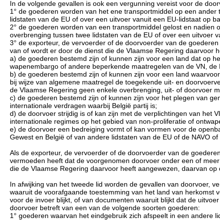
In de volgende gevallen is ook een vergunning vereist voor de door
1° de goederen worden van het ene transportmiddel op een ander t
lidstaten van de EU of over een uitvoer vanuit een EU-lidstaat op
2° de goederen worden van een transportmiddel gelost en nadien o
overbrenging tussen twee lidstaten van de EU of over een uitvoer 
3° de exporteur, de vervoerder of de doorvoerder van de goederen 
van of wordt er door de dienst die de Vlaamse Regering daarvoor h
a) de goederen bestemd zijn of kunnen zijn voor een land dat op
wapenembargo of andere beperkende maatregelen van de VN, de 
b) de goederen bestemd zijn of kunnen zijn voor een land waarvo
bij wijze van algemene maatregel de toegekende uit- en doorvoerver
de Vlaamse Regering geen enkele overbrenging, uit- of doorvoer me
c) de goederen bestemd zijn of kunnen zijn voor het plegen van 
internationale verdragen waarbij België partij is;
d) de doorvoer strijdig is of kan zijn met de verplichtingen van het V
internationale regimes op het gebied van non-proliferatie of ontwap
e) de doorvoer een bedreiging vormt of kan vormen voor de openbar
Gewest en België of van andere lidstaten van de EU of de NAVO of
Als de exporteur, de vervoerder of de doorvoerder van de goederen
vermoeden heeft dat de voorgenomen doorvoer onder een of meer van 
die de Vlaamse Regering daarvoor heeft aangewezen, daarvan op 
In afwijking van het tweede lid worden de gevallen van doorvoer, v
waaruit de voorafgaande toestemming van het land van herkomst 
voor de invoer blijkt, of van documenten waaruit blijkt dat de uitv
doorvoer betreft van een van de volgende soorten goederen:
1° goederen waarvan het eindgebruik zich afspeelt in een andere l