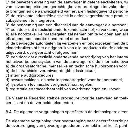
1° de bewezen ervaring van de aanvrager in defensieactiviteiten
van uitvoerbeperkingen, gerechtelijke veroordelingen ter zake, de
te brengen en de aanwezigheid van ervaren leidinggevend persone
2° de relevante industriële activiteit in defensiegerelateerde p
subsystemen te integreren;
3° de benoeming van een directielid van de aanvrager die persoonli
4° een door dat directielid ondertekende schriftelijke verklaring w
a) alle noodzakelijke maatregelen zal nemen om te voldoen aan all
elk afgenomen specifiek onderdeel of product;
b) de bevoegde autoriteiten bij verzoeken en onderzoeken met de b
eindgebruikers of het eindgebruik van alle producten die de onder
uitgevoerd, overgebracht of afgenomen;
5° een door dat directielid ondertekende beschrijving van het inte
het uitvoerbeheerssysteem van de aanvrager die de informatie ove
a) de organisatorische, menselijke en technische hulpbronnen voor
b) de hiërarchieke verantwoordelijkheidsstructuur;
c) interne auditprocedures;
d) bewustmakings- en scholingsmaatregelen voor het personeel;
e) fysieke en technische veiligheidsmaatregelen;
f) registratie en traceerbaarheid van overbrengingen en uitvoer.
De Vlaamse Regering stelt de procedure voor de aanvraag en toeken
certificaat en de vermelde elementen.
§ 4. De algemene vergunningen specificeren de defensiegerelatee
De algemene vergunning voor overbrenging naar gecertificeerde per
de overbrenging van gevoelige goederen, vermeld in artikel 2, punt 