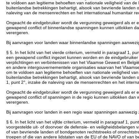
te voldoen aan legitieme behoeften van nationale veiligheid van de
buitenlandse betrekkingen behartigt, alsook van bevriende landen 
naleving van de mensenrechten en het internationaal humanitair re
Ongeacht de eindgebruiker wordt de vergunning geweigerd als er een
gewapend conflict of binnenlandse spanningen kunnen uitlokken d
verergeren.
Bij aanvragen voor landen waar binnenlandse spanningen aanwezig 
§ 5. In het licht van het vierde criterium, vermeld in paragraaf 1, 
een gewapend conflict ingezet kunnen worden en de eindgebruiker b
verplichtingen en verbintenissen van het Vlaamse Gewest en België
en andere intergouvernementele organisaties waarvan het Vlaamse 
om te voldoen aan legitieme behoeften van nationale veiligheid va
buitenlandse betrekkingen behartigt, alsook van bevriende landen 
1, punt 2°, inzake de naleving van de mensenrechten en het interna
Ongeacht de eindgebruiker wordt de vergunning geweigerd als er een
gewapend conflict of spanningen in de regio kunnen uitlokken dan
verergeren.
Bij aanvragen voor landen in een regio waar spanningen aanwezig z
§ 6. In het licht van het vijfde criterium, vermeld in paragraaf 1, pu
voorgestelde uit- of doorvoer de defensie- en veiligheidsbelangen
of van bevriende landen of bondgenoten rechtstreeks of onrechtstr
troepen of die van andere lidstaten van de EU of de NAVO of van 