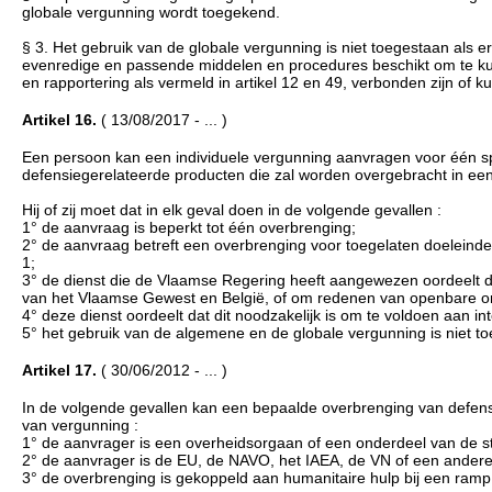
globale vergunning wordt toegekend.
§ 3. Het gebruik van de globale vergunning is niet toegestaan als
evenredige en passende middelen en procedures beschikt om te kun
en rapportering als vermeld in artikel 12 en 49, verbonden zijn of 
Artikel 16.
( 13/08/2017 - ... )
Een persoon kan een individuele vergunning aanvragen voor één s
defensiegerelateerde producten die zal worden overgebracht in ee
Hij of zij moet dat in elk geval doen in de volgende gevallen :
1° de aanvraag is beperkt tot één overbrenging;
2° de aanvraag betreft een overbrenging voor toegelaten doeleinde
1;
3° de dienst die de Vlaamse Regering heeft aangewezen oordeelt da
van het Vlaamse Gewest en België, of om redenen van openbare ord
4° deze dienst oordeelt dat dit noodzakelijk is om te voldoen aan i
5° het gebruik van de algemene en de globale vergunning is niet toe
Artikel 17.
( 30/06/2012 - ... )
In de volgende gevallen kan een bepaalde overbrenging van defens
van vergunning :
1° de aanvrager is een overheidsorgaan of een onderdeel van de st
2° de aanvrager is de EU, de NAVO, het IAEA, de VN of een andere 
3° de overbrenging is gekoppeld aan humanitaire hulp bij een ramp