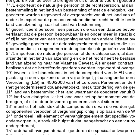
het gebruik van de over te brengen of uit of door te voeren goedere
7° /1 exporteur: de natuurlijke persoon of de rechtspersoon, al da
bestemmeling in het land van bestemming of met de eindgebruiker in
goederen worden uitgevoerd of overgebracht vanuit het land van af
onder de exporteur de persoon verstaan die het recht heeft te besl
land van afzending naar het land van bestemming;
8° gecertificeerd persoon : een persoon die van een daartoe bevoegd
verklaart dat die persoon betrouwbaar is en onder meer in staat is
of zij in het kader van een vergunning vanuit een andere lidstaat ov
9° gevoelige goederen : de defensiegerelateerde producten die zi
goederen die zijn opgenomen in de optionele categorieën over klei
9° /1 importeur: de natuurlijke persoon of de rechtspersoon, al da
afzender in het land van afzending en die het recht heeft te besli
land van afzending naar het Vlaamse Gewest. Als er geen contract i
beslissen dat de betreffende goederen worden ingevoerd of overge
10° invoer : elke binnenkomst in het douanegebied van de EU van go
plaatsing in een vrije zone of een vrij entrepot, plaatsing onder ee
Verordening (EG) nr. 450/2008 van het Europees Parlement en de 
(het gemoderniseerd douanewetboek), met uitzondering van de gevall
11° land van bestemming : het land waarnaar de goederen vanuit Be
12° land van eindgebruik : het land waar het op het moment van de
brengen, of uit of door te voeren goederen zich zal situeren;
13° munitie: het hele stuk of de componenten ervan die worden ge
componenten verboden of vergunningsplichtig is op basis van de Wa
14° onderdeel : elk element of vervangingselement dat specifiek v
onderworpen is, alsook elk hulpstuk dat, aangebracht op een vuurw
ondergebracht;
15° ordehandhavingsmateriaal : goederen die speciaal ontworpen o