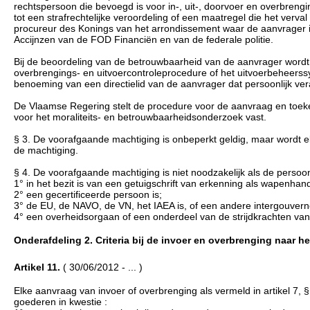
rechtspersoon die bevoegd is voor in-, uit-, doorvoer en overbrengi
tot een strafrechtelijke veroordeling of een maatregel die het verv
procureur des Konings van het arrondissement waar de aanvrager is
Accijnzen van de FOD Financiën en van de federale politie.
Bij de beoordeling van de betrouwbaarheid van de aanvrager wordt
overbrengings- en uitvoercontroleprocedure of het uitvoerbeheers
benoeming van een directielid van de aanvrager dat persoonlijk veran
De Vlaamse Regering stelt de procedure voor de aanvraag en toek
voor het moraliteits- en betrouwbaarheidsonderzoek vast.
§ 3. De voorafgaande machtiging is onbeperkt geldig, maar wordt e
de machtiging.
§ 4. De voorafgaande machtiging is niet noodzakelijk als de persoon
1° in het bezit is van een getuigschrift van erkenning als wapenhan
2° een gecertificeerde persoon is;
3° de EU, de NAVO, de VN, het IAEA is, of een andere intergouvern
4° een overheidsorgaan of een onderdeel van de strijdkrachten van
Onderafdeling 2. Criteria bij de invoer en overbrenging naar het
Artikel 11.
( 30/06/2012 - ... )
Elke aanvraag van invoer of overbrenging als vermeld in artikel 7, § 
goederen in kwestie :