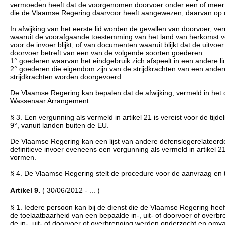
vermoeden heeft dat de voorgenomen doorvoer onder een of meer van 
die de Vlaamse Regering daarvoor heeft aangewezen, daarvan op 
In afwijking van het eerste lid worden de gevallen van doorvoer, ve
waaruit de voorafgaande toestemming van het land van herkomst 
voor de invoer blijkt, of van documenten waaruit blijkt dat de uitv
doorvoer betreft van een van de volgende soorten goederen:
1° goederen waarvan het eindgebruik zich afspeelt in een andere l
2° goederen die eigendom zijn van de strijdkrachten van een andere
strijdkrachten worden doorgevoerd.
De Vlaamse Regering kan bepalen dat de afwijking, vermeld in het d
Wassenaar Arrangement.
§ 3. Een vergunning als vermeld in artikel 21 is vereist voor de tijde
9°, vanuit landen buiten de EU.
De Vlaamse Regering kan een lijst van andere defensiegerelateer
definitieve invoer eveneens een vergunning als vermeld in artikel 
vormen.
§ 4. De Vlaamse Regering stelt de procedure voor de aanvraag en 
Artikel 9.
( 30/06/2012 - ... )
§ 1. Iedere persoon kan bij de dienst die de Vlaamse Regering hee
de toelaatbaarheid van een bepaalde in-, uit- of doorvoer of overbre
de in-, uit- of doorvoer of overbrenging werden onderzocht en omvat