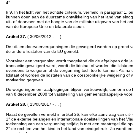
4°.
§ 9. In het licht van het achtste criterium, vermeld in paragraaf 1, 
kunnen doen aan de duurzame ontwikkeling van het land van eindg
uit- of doorvoer, met de hoogte van de militaire uitgaven van het o
van de Europese Unie en bilaterale steun.
Artikel 27.
( 30/06/2012 - ... )
De uit- en doorvoervergunningen die geweigerd werden op grond van
de andere lidstaten van de EU gemeld.
Vooraleer een vergunning wordt toegekend die de afgelopen drie ja
transactie geweigerd werd, wordt die lidstaat of worden die lidsta
eveneens te weigeren of de vergunning toch toe te kennen. Als na 
lidstaat of worden de lidstaten van de oorspronkelijke weigering o
motivering gegeven.
De weigeringen en raadplegingen blijven vertrouwelijk, conform 
van 8 december 2008 tot vaststelling van gemeenschappelijke voorsc
Artikel 28.
( 13/08/2017 - ... )
Naast de gevallen vermeld in artikel 26, kan elke aanvraag van uit
1° de externe belangen en internationale doelstellingen van het V
toekenning van een vergunning strijdig is met een maatregel die opg
2° de rechten van het kind in het land van eindgebruik. Zo wordt e