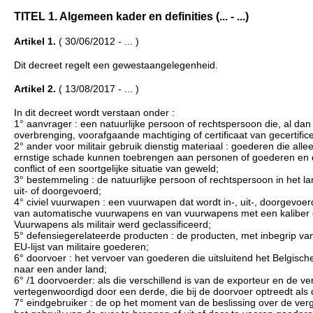
TITEL 1. Algemeen kader en definities (... - ...)
Artikel 1.
( 30/06/2012 - ... )
Dit decreet regelt een gewestaangelegenheid.
Artikel 2.
( 13/08/2017 - ... )
In dit decreet wordt verstaan onder :
1° aanvrager : een natuurlijke persoon of rechtspersoon die, al dan
overbrenging, voorafgaande machtiging of certificaat van gecertific
2° ander voor militair gebruik dienstig materiaal : goederen die al
ernstige schade kunnen toebrengen aan personen of goederen en d
conflict of een soortgelijke situatie van geweld;
3° bestemmeling : de natuurlijke persoon of rechtspersoon in het 
uit- of doorgevoerd;
4° civiel vuurwapen : een vuurwapen dat wordt in-, uit-, doorgevoerd
van automatische vuurwapens en van vuurwapens met een kaliber d
Vuurwapens als militair werd geclassificeerd;
5° defensiegerelateerde producten : de producten, met inbegrip v
EU-lijst van militaire goederen;
6° doorvoer : het vervoer van goederen die uitsluitend het Belgis
naar een ander land;
6° /1 doorvoerder: als die verschillend is van de exporteur en de ve
vertegenwoordigd door een derde, die bij de doorvoer optreedt al
7° eindgebruiker : de op het moment van de beslissing over de ve