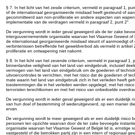
§ 7. In het licht van het zesde criterium, vermeld in paragraaf 1, pu
of de internationaal georganiseerde misdaad heeft gesteund of aang
gecommitteerd aan non-proliferatie en andere aspecten van wapenb
implementatie van de verdragen vermeld in paragraaf 2, punt 2°.
De vergunning wordt in ieder geval geweigerd als de ter zake bev
intergouvernementele organisatie waarvan het Vlaamse Gewest of Bel
de internationaal georganiseerde misdaad steunt of aanmoedigt of 
verbintenissen betreffende het geweldverbod als vermeld in artikel 
proliferatie en ontwapening niet nakomt.
§ 8. In het licht van het zevende criterium, vermeld in paragraaf 1
binnenlandse veiligheid van het land van eindgebruik, inclusief d
vermogen van het land van eindgebruik om de goederen of technolo
uitvoercontroles te verrichten, met het risico dat de goederen o
mate waarin het land van eindgebruik zich in het verleden heeft 
toestemmingen die in het verleden werden opgelegd, met het risico da
terroristen terechtkomen en met het risico van onbedoelde overdrac
De vergunning wordt in ieder geval geweigerd als er een duidelijk 
van hun doel of bestemming of wederuitgevoerd, op een manier die s
ervan.
De vergunning wordt te meer geweigerd als er een duidelijk risico 
personen ten opzichte waarvan door de ter zake bevoegde instant
organisatie waarvan het Vlaamse Gewest of België lid is, ernstige 
vastgesteld of die betrokken partij zijn in een intern of regionaal ge