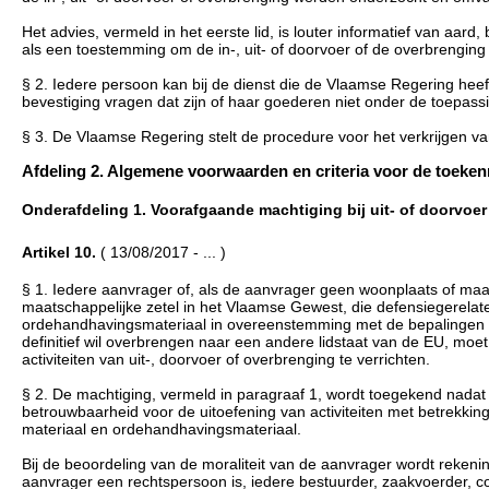
Het advies, vermeld in het eerste lid, is louter informatief van a
als een toestemming om de in-, uit- of doorvoer of de overbrenging 
§ 2. Iedere persoon kan bij de dienst die de Vlaamse Regering heef
bevestiging vragen dat zijn of haar goederen niet onder de toepassin
§ 3. De Vlaamse Regering stelt de procedure voor het verkrijgen van
Afdeling 2. Algemene voorwaarden en criteria voor de toekennin
Onderafdeling 1. Voorafgaande machtiging bij uit- of doorvoer o
Artikel 10.
( 13/08/2017 - ... )
§ 1. Iedere aanvrager of, als de aanvrager geen woonplaats of maat
maatschappelijke zetel in het Vlaamse Gewest, die defensiegerelatee
ordehandhavingsmateriaal in overeenstemming met de bepalingen van 
definitief wil overbrengen naar een andere lidstaat van de EU, mo
activiteiten van uit-, doorvoer of overbrenging te verrichten.
§ 2. De machtiging, vermeld in paragraaf 1, wordt toegekend nadat 
betrouwbaarheid voor de uitoefening van activiteiten met betrekking
materiaal en ordehandhavingsmateriaal.
Bij de beoordeling van de moraliteit van de aanvrager wordt rekeni
aanvrager een rechtspersoon is, iedere bestuurder, zaakvoerder, 