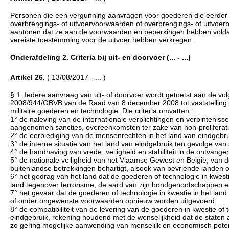
Personen die een vergunning aanvragen voor goederen die eerder v
overbrengings- of uitvoervoorwaarden of overbrengings- of uitvoe
aantonen dat ze aan de voorwaarden en beperkingen hebben voldaan
vereiste toestemming voor de uitvoer hebben verkregen.
Onderafdeling 2. Criteria bij uit- en doorvoer (... - ...)
Artikel 26.
( 13/08/2017 - ... )
§ 1. Iedere aanvraag van uit- of doorvoer wordt getoetst aan de vo
2008/944/GBVB van de Raad van 8 december 2008 tot vaststelling v
militaire goederen en technologie. Die criteria omvatten :
1° de naleving van de internationale verplichtingen en verbinteniss
aangenomen sancties, overeenkomsten ter zake van non-proliferati
2° de eerbiediging van de mensenrechten in het land van eindgebrui
3° de interne situatie van het land van eindgebruik ten gevolge va
4° de handhaving van vrede, veiligheid en stabiliteit in de ontvange
5° de nationale veiligheid van het Vlaamse Gewest en België, van 
buitenlandse betrekkingen behartigt, alsook van bevriende landen 
6° het gedrag van het land dat de goederen of technologie in kwes
land tegenover terrorisme, de aard van zijn bondgenootschappen en 
7° het gevaar dat de goederen of technologie in kwestie in het la
of onder ongewenste voorwaarden opnieuw worden uitgevoerd;
8° de compatibiliteit van de levering van de goederen in kwestie o
eindgebruik, rekening houdend met de wenselijkheid dat de staten 
zo gering mogelijke aanwending van menselijk en economisch pote