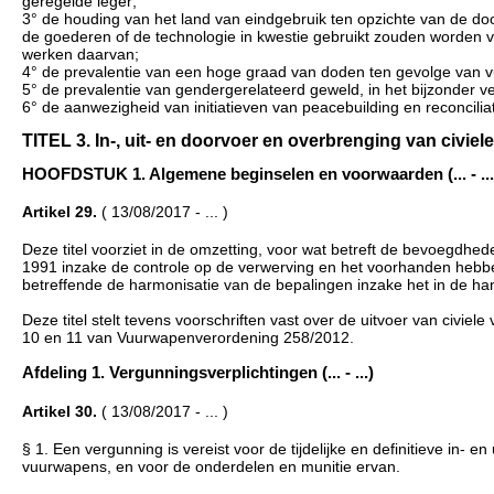
geregelde leger;
3° de houding van het land van eindgebruik ten opzichte van de doo
de goederen of de technologie in kwestie gebruikt zouden worden v
werken daarvan;
4° de prevalentie van een hoge graad van doden ten gevolge van v
5° de prevalentie van gendergerelateerd geweld, in het bijzonder 
6° de aanwezigheid van initiatieven van peacebuilding en reconcilia
TITEL 3. In-, uit- en doorvoer en overbrenging van civiele
HOOFDSTUK 1. Algemene beginselen en voorwaarden (... - ...
Artikel 29.
( 13/08/2017 - ... )
Deze titel voorziet in de omzetting, voor wat betreft de bevoegdh
1991 inzake de controle op de verwerving en het voorhanden hebb
betreffende de harmonisatie van de bepalingen inzake het in de han
Deze titel stelt tevens voorschriften vast over de uitvoer van civie
10 en 11 van Vuurwapenverordening 258/2012.
Afdeling 1. Vergunningsverplichtingen (... - ...)
Artikel 30.
( 13/08/2017 - ... )
§ 1. Een vergunning is vereist voor de tijdelijke en definitieve in- 
vuurwapens, en voor de onderdelen en munitie ervan.