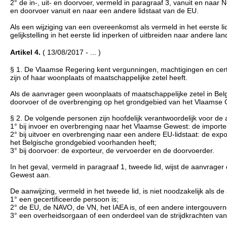
2° de in-, uit- en doorvoer, vermeld in paragraaf 3, vanuit en naar
en doorvoer vanuit en naar een andere lidstaat van de EU.
Als een wijziging van een overeenkomst als vermeld in het eerste li
gelijkstelling in het eerste lid inperken of uitbreiden naar andere lan
Artikel 4.
( 13/08/2017 - ... )
§ 1. De Vlaamse Regering kent vergunningen, machtigingen en certif
zijn of haar woonplaats of maatschappelijke zetel heeft.
Als de aanvrager geen woonplaats of maatschappelijke zetel in Belgi
doorvoer of de overbrenging op het grondgebied van het Vlaamse G
§ 2. De volgende personen zijn hoofdelijk verantwoordelijk voor d
1° bij invoer en overbrenging naar het Vlaamse Gewest: de importe
2° bij uitvoer en overbrenging naar een andere EU-lidstaat: de expo
het Belgische grondgebied voorhanden heeft;
3° bij doorvoer: de exporteur, de vervoerder en de doorvoerder.
In het geval, vermeld in paragraaf 1, tweede lid, wijst de aanvrag
Gewest aan.
De aanwijzing, vermeld in het tweede lid, is niet noodzakelijk als de
1° een gecertificeerde persoon is;
2° de EU, de NAVO, de VN, het IAEA is, of een andere intergouvern
3° een overheidsorgaan of een onderdeel van de strijdkrachten van