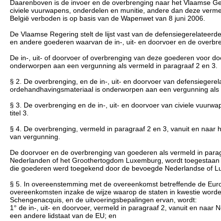
Daarenboven is de invoer en de overbrenging naar het Vlaamse G
civiele vuurwapens, onderdelen en munitie, andere dan deze verme
België verboden is op basis van de Wapenwet van 8 juni 2006.
De Vlaamse Regering stelt de lijst vast van de defensiegerelateer
en andere goederen waarvan de in-, uit- en doorvoer en de overbre
De in-, uit- of doorvoer of overbrenging van deze goederen voor doe
onderworpen aan een vergunning als vermeld in paragraaf 2 en 3.
§ 2. De overbrenging, en de in-, uit- en doorvoer van defensiegerel
ordehandhavingsmateriaal is onderworpen aan een vergunning als ve
§ 3. De overbrenging en de in-, uit- en doorvoer van civiele vuur
titel 3.
§ 4. De overbrenging, vermeld in paragraaf 2 en 3, vanuit en naar
van vergunning.
De doorvoer en de overbrenging van goederen als vermeld in paragraa
Nederlanden of het Groothertogdom Luxemburg, wordt toegestaan op
die goederen werd toegekend door de bevoegde Nederlandse of Lu
§ 5. In overeenstemming met de overeenkomst betreffende de Eur
overeenkomsten inzake de wijze waarop de staten in kwestie worden
Schengenacquis, en de uitvoeringsbepalingen ervan, wordt:
1° de in-, uit- en doorvoer, vermeld in paragraaf 2, vanuit en naa
een andere lidstaat van de EU; en