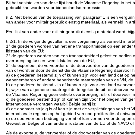
Bij het vaststellen van deze lijst houdt de Vlaamse Regering in het
gebruikt kan worden voor binnenlandse repressie.
§ 2. Met behoud van de toepassing van paragraaf 1 is een vergunning 
van ander voor militair gebruik dienstig materiaal, als vermeld in arti
Een lijst van ander voor militair gebruik dienstig materiaal wordt 
§ 2/1. In de volgende gevallen is een vergunning als vermeld in art
1° de goederen worden van het ene transportmiddel op een ander t
lidstaten van de EU;
2° de goederen worden van een transportmiddel gelost en nadien o
overbrenging tussen twee lidstaten van de EU;
3° de exporteur, de vervoerder of de doorvoerder van de goederen 
van of wordt er door de dienst die de Vlaamse Regering daarvoor h
a) de goederen bestemd zijn of kunnen zijn voor een land dat op
wapenembargo of andere beperkende maatregelen van de VN, de 
b) de goederen bestemd zijn of kunnen zijn voor een land waarvo
bij wijze van algemene maatregel de toegekende uit- en doorvoerver
de Vlaamse Regering geen enkele overbrenging, uit- of doorvoer me
c) de goederen bestemd zijn of kunnen zijn voor het plegen van 
internationale verdragen waarbij België partij is;
d) de doorvoer strijdig is of kan zijn met de verplichtingen van het V
internationale regimes op het gebied van non-proliferatie of ontwap
e) de doorvoer een bedreiging vormt of kan vormen voor de openbar
Gewest en België of van andere lidstaten van de EU of de NAVO of
Als de exporteur, de vervoerder of de doorvoerder van de goederen