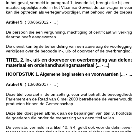
In het geval, vermeld in paragraaf 1, tweede lid, brengt elke bij ee
maatschappelijke zetel in het Vlaamse Gewest de aanvrager in voor
kan die optreden als vertegenwoordiger, met behoud van de toepass
Artikel 5.
( 30/06/2012 - ... )
De persoon die een vergunning, machtiging of certificaat wil verkr
daartoe heeft aangewezen.
Die dienst kan bij de behandeling van een aanvraag de voorlegging 
verkrijgen over de beoogde in-, uit- of doorvoer of de overbrenging.
TITEL 2. In-, uit- en doorvoer en overbrenging van defen
materiaal en ordehandhavingsmateriaal (... - ...)
HOOFDSTUK 1. Algemene beginselen en voorwaarden (... - ...
Artikel 6.
( 13/08/2017 - ... )
Deze titel voorziet in de omzetting, voor wat betreft de bevoegdh
Parlement en de Raad van 6 mei 2009 betreffende de vereenvoudi
producten binnen de Gemeenschap.
Deze titel doet geen afbreuk aan de bepalingen van titel 3, hoofdstu
de goederen die onder de toepassing van deze titel vallen.
De vereiste, vermeld in artikel 40, § 4, geldt ook voor de definitie