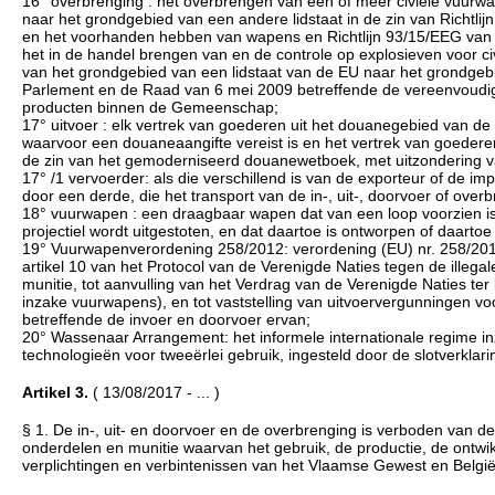
16° overbrenging : het overbrengen van een of meer civiele vuurwa
naar het grondgebied van een andere lidstaat in de zin van Richtl
en het voorhanden hebben van wapens en Richtlijn 93/15/EEG van 
het in de handel brengen van en de controle op explosieven voor c
van het grondgebied van een lidstaat van de EU naar het grondgebi
Parlement en de Raad van 6 mei 2009 betreffende de vereenvoudig
producten binnen de Gemeenschap;
17° uitvoer : elk vertrek van goederen uit het douanegebied van de
waarvoor een douaneaangifte vereist is en het vertrek van goederen 
de zin van het gemoderniseerd douanewetboek, met uitzondering van 
17° /1 vervoerder: als die verschillend is van de exporteur of de im
door een derde, die het transport van de in-, uit-, doorvoer of overb
18° vuurwapen : een draagbaar wapen dat van een loop voorzien is
projectiel wordt uitgestoten, en dat daartoe is ontworpen of daar
19° Vuurwapenverordening 258/2012: verordening (EU) nr. 258/201
artikel 10 van het Protocol van de Verenigde Naties tegen de ille
munitie, tot aanvulling van het Verdrag van de Verenigde Naties te
inzake vuurwapens), en tot vaststelling van uitvoervergunningen 
betreffende de invoer en doorvoer ervan;
20° Wassenaar Arrangement: het informele internationale regime i
technologieën voor tweeërlei gebruik, ingesteld door de slotverkl
Artikel 3.
( 13/08/2017 - ... )
§ 1. De in-, uit- en doorvoer en de overbrenging is verboden van 
onderdelen en munitie waarvan het gebruik, de productie, de ontwik
verplichtingen en verbintenissen van het Vlaamse Gewest en België