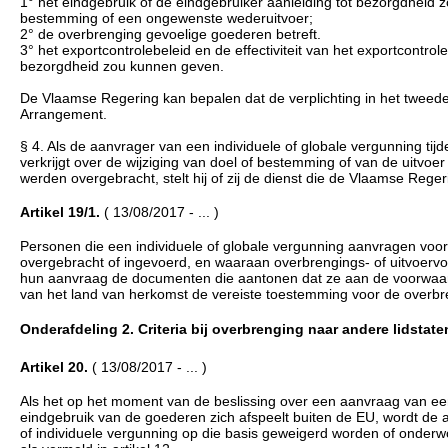
1° het eindgebruik of de eindgebruiker aanleiding tot bezorgdheid
bestemming of een ongewenste wederuitvoer;
2° de overbrenging gevoelige goederen betreft.
3° het exportcontrolebeleid en de effectiviteit van het exportcontr
bezorgdheid zou kunnen geven.
De Vlaamse Regering kan bepalen dat de verplichting in het tweede 
Arrangement.
§ 4. Als de aanvrager van een individuele of globale vergunning tij
verkrijgt over de wijziging van doel of bestemming of van de uitvoe
werden overgebracht, stelt hij of zij de dienst die de Vlaamse Reg
Artikel 19/1.
( 13/08/2017 - ... )
Personen die een individuele of globale vergunning aanvragen voor
overgebracht of ingevoerd, en waaraan overbrengings- of uitvoervo
hun aanvraag de documenten die aantonen dat ze aan de voorwaard
van het land van herkomst de vereiste toestemming voor de overb
Onderafdeling 2. Criteria bij overbrenging naar andere lidstaten 
Artikel 20.
( 13/08/2017 - ... )
Als het op het moment van de beslissing over een aanvraag van een g
eindgebruik van de goederen zich afspeelt buiten de EU, wordt de aa
of individuele vergunning op die basis geweigerd worden of onderw