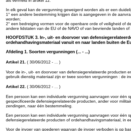
als vermeld in artikel 12.
In elk geval kan de vergunning geweigerd worden als er een duidelij
1° een andere bestemming krijgen dan is aangegeven in de aanvr
worden;
2° een bedreiging vormen voor de openbare orde of veiligheid of d
andere lidstaten van de EU of de NAVO of van bevriende landen o
HOOFDSTUK 3. In-, uit- en doorvoer van defensiegerelateerde 
ordehandhavingsmateriaal vanuit en naar landen buiten de Euro
Afdeling 1. Soorten vergunningen (... - ...)
Artikel 21.
( 30/06/2012 - ... )
Voor de in-, uit- en doorvoer van defensiegerelateerde producten e
gebruik dienstig materiaal zijn er twee soorten vergunningen : de 
Artikel 22.
( 30/06/2012 - ... )
Een persoon kan een individuele vergunning aanvragen voor één sp
gespecificeerde defensiegerelateerde producten, ander voor militai
zendingen, naar één bestemmeling.
Een persoon kan een individuele vergunning aanvragen voor één sp
defensiegerelateerde producten of ordehandhavingsmateriaal, in e
Voor de invoer van goederen waarvan de invoer verboden is op bas