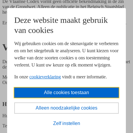
De Vlaamse Codex vormt geen officiële bekendmaking in de zin
van de Grondwet. Alleen de publicatie in het Belgisch Staatsblad
heeft een officieel karakter.
Deze website maakt gebruik
Er is ook een
Open Data API van de Vlaamse Codex
beschikbaar.
van cookies
Wij gebruiken cookies om de sitenavigatie te verbeteren
Vlaamse Overheid
en om het sitegebruik te analyseren. U kunt kiezen voor
welke van deze soorten cookies u ons toestemming
De Vlaamse Codex wordt gemaakt door de juridische dienst van het
verleent. U kunt uw keuze op elk moment wijzigen.
departement Kanselarij en Buitenlandse Zaken
In onze
cookieverklaring
vindt u meer informatie.
Met wetenschappelijke medewerking van Prof. Em. dr. P. Van
Orshoven
Alle cookies toestaan
Hulp nodig?
Alleen noodzakelijke cookies
Hulp bij het zoeken in de Vlaamse Codex:
codex@vlaanderen.be
Zelf instellen
Technische helpdesk: 0800 935 13