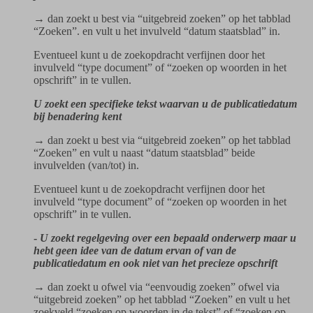
→ dan zoekt u best via “uitgebreid zoeken” op het tabblad
“Zoeken”. en vult u het invulveld “datum staatsblad” in.
Eventueel kunt u de zoekopdracht verfijnen door het
invulveld “type document” of “zoeken op woorden in het
opschrift” in te vullen.
U zoekt een specifieke tekst waarvan u de publicatiedatum
bij benadering kent
→ dan zoekt u best via “uitgebreid zoeken” op het tabblad
“Zoeken” en vult u naast “datum staatsblad” beide
invulvelden (van/tot) in.
Eventueel kunt u de zoekopdracht verfijnen door het
invulveld “type document” of “zoeken op woorden in het
opschrift” in te vullen.
-
U zoekt regelgeving over een bepaald onderwerp maar u
hebt geen idee van de datum ervan of van de
publicatiedatum en ook niet van het precieze opschrift
→ dan zoekt u ofwel via “eenvoudig zoeken” ofwel via
“uitgebreid zoeken” op het tabblad “Zoeken” en vult u het
zoekveld “zoeken op woorden in de tekst” of “zoeken op