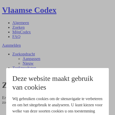
Vlaamse Codex
Algemeen
Zoeken
MijnCodex
FAQ
Aanmelden
Zoekopdracht
Aanpassen
Nieuw
Zoekresultaten
Document
Deze website maakt gebruik
Zoekresultaten
van cookies
Er werden
0
artikels in
0
documenten gevonden voor volgende
Wij gebruiken cookies om de sitenavigatie te verbeteren
zoekopdracht:
en om het sitegebruik te analyseren. U kunt kiezen voor
welke van deze soorten cookies u ons toestemming